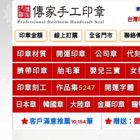
瀏
台灣
印章金額
線上訂購
全省門市
聯絡
印章材質
開運印章
公司章
代
臍帶印章
胎毛筆
嬰兒三寶
女
印章刻工
作品集
開運字體
5247
日本章
韓國章
大陸章
金屬印章
寵
客戶滿意推薦
筆
贈送：
10,154