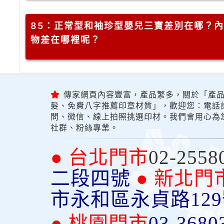
85
：正常型和袖珍型嬰兒三寶差別在哪？內
物差在哪裡呢？
傳家網頁內容豐富，產品繁多，關於「產品
髮、免費八字推薦印章材質」，歡迎您：電話詢問
問、微信、線上拍照挑選印材。我們會用心為
社群、粉絲專業。
● 台北門市
02-2558
二段四號
● 新北門
市永和區永貞路12
● 桃園門市
03-3680