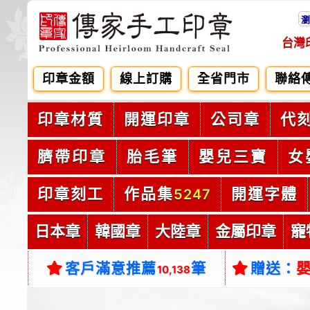
瀏
台灣
印章金額
線上訂購
全省門市
聯絡
印章材質
開運印章
公司章
代
臍帶印章
胎毛筆
嬰兒三寶
女
印章刻工
作品集
開運字體
5247
日本章
韓國章
大陸章
金屬印章
寵
客戶滿意推薦
筆
贈送：
10,138