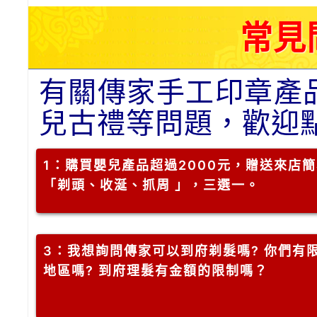
常見
有關傳家手工印章產
兒古禮等問題，歡迎
1
：購買嬰兒產品超過2000元，贈送來店
「剃頭、收涎、抓周 」，三選一。
3
：我想詢問傳家可以到府剃髮嗎? 你們有
地區嗎? 到府理髮有金額的限制嗎？