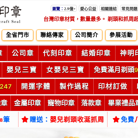
瀏覽：
2.9億+
愛心公益
相關連結
常見問題
台灣印章材質，數量最多。 剃頭和抓周
全省門市
聯絡傳家
公司簡介
參展活動
章
公司章
代刻印章
結婚印章
神明
嬰兒三寶
女嬰兒三寶
免費滿月剃頭
9
開運字體
製作過程
印材訂做
247
陸章
金屬印章
寵物印章
落款章
畢業禮品
筆
贈送：
嬰兒剃頭收涎抓周
免費
38