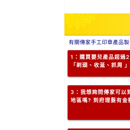
有關傳家手工印章產品製
1
：購買嬰兒產品超過2
「剃頭、收涎、抓周 
3
：我想詢問傳家可以到
地區嗎? 到府理髮有