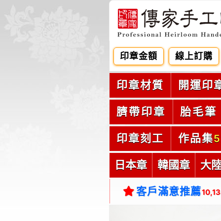
印章金額
線上訂購
印章材質
開運印
臍帶印章
胎毛筆
印章刻工
作品集
5
日本章
韓國章
大
客戶滿意推薦
10,1