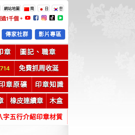
網站地圖
简
日
한
超過
1千
個。
傳家社群
影片專區
印章
圖記、職章
免費抓周收涎
714
印章原礦
印章知識
章
橡皮連續章
木盒
八字五行介紹印章材質