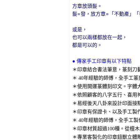
方章放頭髮。
髮=發，放方章=「不動產」「
或是，
也可以兩樣都放在一起，
都是可以的。
● 傳家手工印章有以下特點
＊印章結合書法筆意，篆刻刀
＊ 40年經驗的師傅，全手工
＊使用開運篆體刻印文。字體
＊依照顧客的八字五行、喜用
＊易經後天八卦來設計印面接
＊印章有保證卡、以及手工製
＊ 40年經驗的師傅，全手工
＊印章材質超過100種。從檀
＊專業客製化的印章鈕獸立體