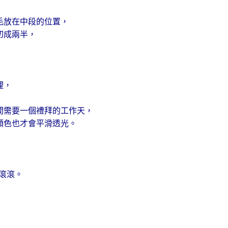
毛放在中段的位置，
切成兩半，
理，
間需要一個禮拜的工作天，
顏色也才會平滑透光。
滾滾。