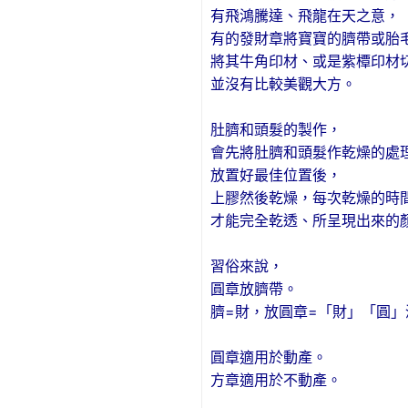
有飛鴻騰達、飛龍在天之意，
有的發財章將寶寶的臍帶或胎
將其牛角印材、或是紫橝印材
並沒有比較美觀大方。
肚臍和頭髮的製作，
會先將肚臍和頭髮作乾燥的處
放置好最佳位置後，
上膠然後乾燥，每次乾燥的時
才能完全乾透、所呈現出來的
習俗來說，
圓章放臍帶。
臍=財，放圓章=「財」「圓」
圓章適用於動產。
方章適用於不動產。