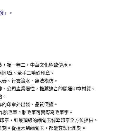
發」。
藝，獨一無二，中華文化極致傳承。
篆刻印章、全手工噴砂印章。
大器、行雲流水、無法模仿。
神、公司產業屬性，推薦適合的開運印章材質。
點。
作的印章外出袋，品質保證。
製作胎毛筆。胎毛筆可實際寫毛筆字。
木印章，到最頂級的緬甸玉翡翠印章全方位提供。
雕刻。從檀木到緬甸玉，都能客製化雕刻。