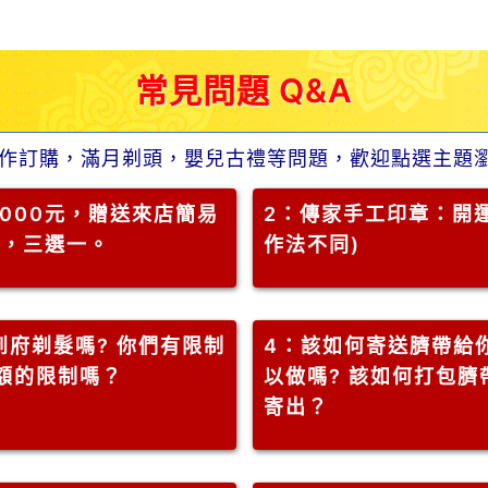
常見問題 Q&A
作訂購，滿月剃頭，嬰兒古禮等問題，歡迎點選主題
000元，贈送來店簡易
2
：傳家手工印章：開運
」，三選一。
作法不同)
府剃髮嗎? 你們有限制
4
：該如何寄送臍帶給
金額的限制嗎？
以做嗎? 該如何打包臍
寄出？