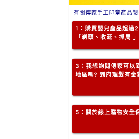
有關傳家手工印章產品製
1
：購買嬰兒產品超過2
「剃頭、收涎、抓周 
3
：我想詢問傳家可以到
地區嗎? 到府理髮有
5
：關於線上購物安全