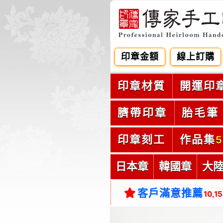
印章金額
線上訂購
印章材質
開運印
臍帶印章
胎毛筆
印章刻工
作品集
5
日本章
韓國章
大
客戶滿意推薦
10,1