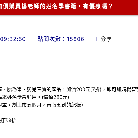
加價購買楊老師的姓名學書籍，有優惠嗎？
9:32:50
點閱次數：15806
分享
章、胎毛筆、嬰兒三寶的產品，
加價200元(7折)，
即可加購楊智
這本姓名學最好用。
(
價值
280
元
)
冠軍，創上市五個月，再版五刷的紀錄）
7.9折