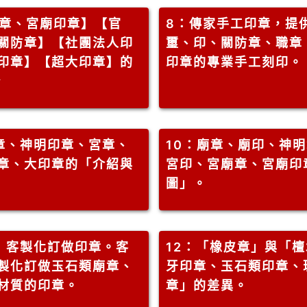
印章、宮廟印章】【官
8
：傳家手工印章，提
關防章】【社團法人印
璽、印、關防章、職章
印章】【超大印章】的
印章的專業手工刻印。
★
章、神明印章、宮章、
10
：廟章、廟印、神明
章、大印章的「介紹與
宮印、宮廟章、宮廟印
圖」。
－ 客製化訂做印章。客
12
：「橡皮章」與「檀
製化訂做玉石類廟章、
牙印章、玉石類印章、
材質的印章。
章」的差異。