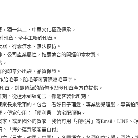
藝，獨一無二，中華文化極致傳承。
篆刻印章、全手工噴砂印章。
大器、行雲流水、無法模仿。
神、公司產業屬性，推薦適合的開運印章材質。
點。
作的印章外出袋，品質保證。
製作胎毛筆。胎毛筆可實際寫毛筆字。
木印章，到最頂級的緬甸玉翡翠印章全方位提供。
雕刻。從檀木到緬甸玉，都能客製化雕刻。
迎家長來電預約。包含：看好日子理髮，專業嬰兒理髮，專業拍
便。傳家使用：「便利帶」的宅配服務。
，或是國外的買家，我們可用「拍照片」寄Email、LINE、Q
賴。「海外運費顧客需自付」
印章（日本、韓國、中國）、各國語文、各種印章字體、圖紋、