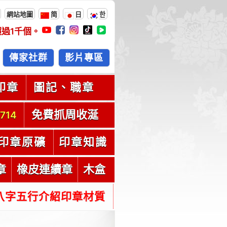
網站地圖
简
日
한
超過
1千
個。
傳家社群
影片專區
印章
圖記、職章
免費抓周收涎
714
印章原礦
印章知識
章
橡皮連續章
木盒
八字五行介紹印章材質