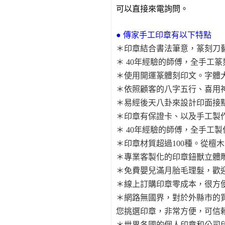
可以直接來電詢問。
● 傳家手工印章有以下特點
＊印章結合書法筆意，篆刻刀
＊ 40年經驗的師傅，全手工
＊使用開運篆體刻印文。字體
＊依照顧客的八字五行、喜用
＊易經後天八卦來設計印面接
＊印章有保證卡、以及手工製
＊ 40年經驗的師傅，全手工
＊印章材質超過100種。從檀
＊專業客製化的印章鈕獸立體
＊免費嬰兒滿月胎毛理髮，歡
＊線上訂購印章零成本，很方
＊網路無國界，對於外縣市的買家
您挑選印章，非常方便，可信
＊世界各國的個人印章和公司