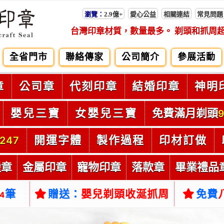
瀏覽：
2.9億+
愛心公益
相關連結
常見問題
台灣印章材質，數量最多。 剃頭和抓周
全省門市
聯絡傳家
公司簡介
參展活動
章
公司章
代刻印章
結婚印章
神明
嬰兒三寶
女嬰兒三寶
免費滿月剃頭
9
開運字體
製作過程
印材訂做
247
陸章
金屬印章
寵物印章
落款章
畢業禮品
筆
贈送：
嬰兒剃頭收涎抓周
免費
54