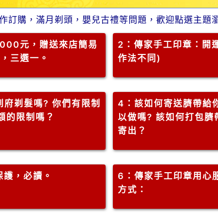
作訂購，滿月剃頭，嬰兒古禮等問題，歡迎點選主題
000元，贈送來店簡易
2
：傳家手工印章：開運
」，三選一。
作法不同)
府剃髮嗎? 你們有限制
4
：該如何寄送臍帶給
金額的限制嗎？
以做嗎? 該如何打包臍
寄出？
保護，必讀。
6
：傳家手工印章用心
方式：