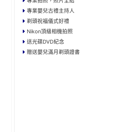
專業拍照，照片全給
專業嬰兒古禮主持人
剃頭祝福儀式好禮
Nikon頂級相機拍照
送光碟DVD紀念
贈送嬰兒滿月剃頭證書