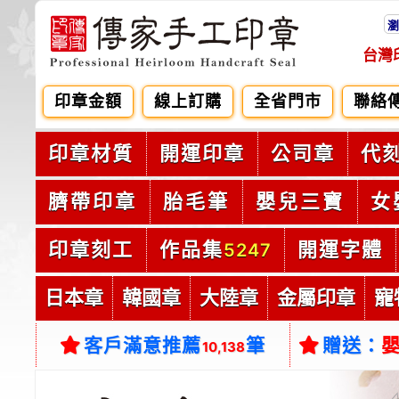
瀏
台灣
印章金額
線上訂購
全省門市
聯絡
印章材質
開運印章
公司章
代
臍帶印章
胎毛筆
嬰兒三寶
女
印章刻工
作品集
開運字體
5247
日本章
韓國章
大陸章
金屬印章
寵
客戶滿意推薦
筆
贈送：
10,138