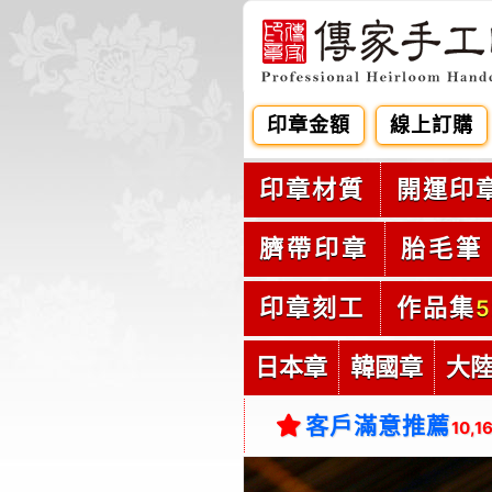
印章金額
線上訂購
印章材質
開運印
臍帶印章
胎毛筆
印章刻工
作品集
5
日本章
韓國章
大
客戶滿意推薦
10,1