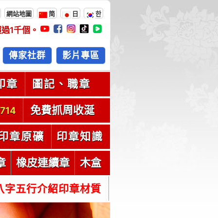
網站地圖
简
日
한
超過
1千
個。
傳家社群
影片專區
印章
圖記、職章
免費抓周收涎
714
印章原礦
印章知識
章
橡皮連續章
木盒
八字五行介紹印章材質