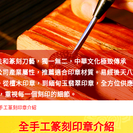
法和篆刻刀藝，獨一無二，中華文化極致傳承
公司產業屬性，推薦適合印章材質。易經後天八
種。從檀木印章，到緬甸玉翡翠印章，全方位供
師，重視每一個刻印的細節。
手工篆刻印章介紹
全手工篆刻印章介紹