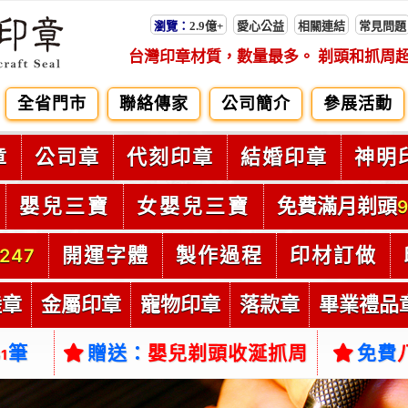
瀏覽：
2.9億+
愛心公益
相關連結
常見問題
台灣印章材質，數量最多。 剃頭和抓周
全省門市
聯絡傳家
公司簡介
參展活動
章
公司章
代刻印章
結婚印章
神明
嬰兒三寶
女嬰兒三寶
免費滿月剃頭
9
開運字體
製作過程
印材訂做
247
陸章
金屬印章
寵物印章
落款章
畢業禮品
筆
贈送：
嬰兒剃頭收涎抓周
免費
61