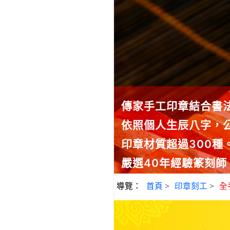
傳家手工印章結合書
依照個人生辰八字，
印章材質超過300
嚴選40年經驗篆刻
導覽：
首頁
>
印章刻工
>
全