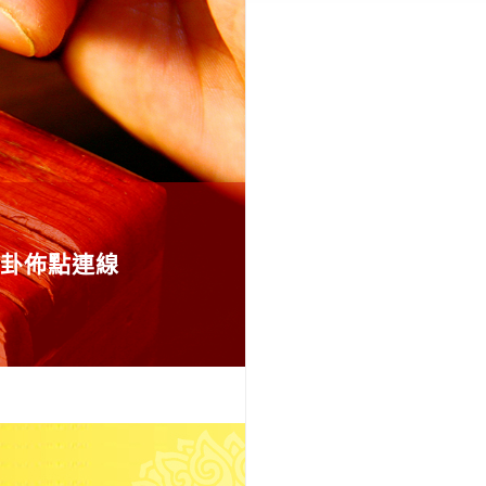
卦佈點連線
應