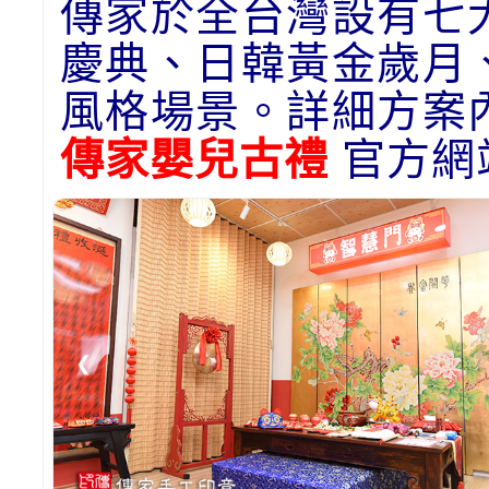
傳家於全台灣設有七
慶典、日韓黃金歲月
風格場景。詳細方案
傳家嬰兒古禮
官方網
❮