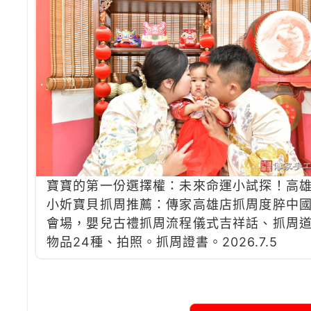
寶寶的第一份選擇權：未來命運小試探！高
小妡寶貝抓周推薦：傳家高雄店抓周度脺中
會場，嬰兒古禮抓周流程儀式吉祥話、抓周
物品24種、拍照。抓周證書。2026.7.5