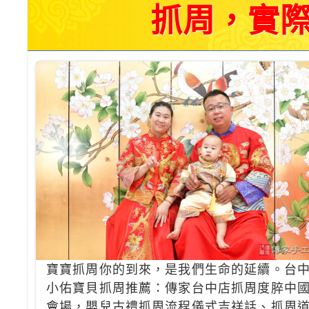
抓周，實際
寶寶抓周你的到來，是我們生命的延續。台
小佑寶貝抓周推薦：傳家台中店抓周度脺中
會場，嬰兒古禮抓周流程儀式吉祥話、抓周