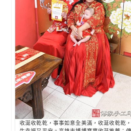
收涎收乾乾，事事如意全美滿，收涎收乾乾
生幸福又平安。高雄市博博寶寶收涎推薦：