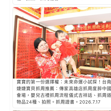
寶寶的第一份選擇權：未來命運小試探！台
婕婕寶貝抓周推薦：傳家高雄店抓周度脺中
會場，嬰兒古禮抓周流程儀式吉祥話、抓周
物品24種、拍照。抓周證書。2026.7.17