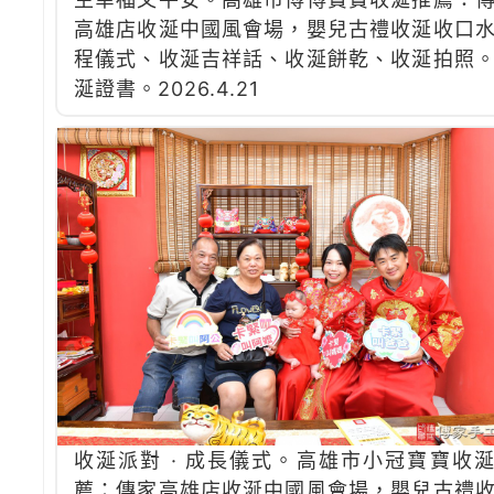
高雄店收涎中國風會場，嬰兒古禮收涎收口
程儀式、收涎吉祥話、收涎餅乾、收涎拍照
涎證書。2026.4.21
收涎派對 · 成長儀式。高雄市小冠寶寶收
薦：傳家高雄店收涎中國風會場，嬰兒古禮