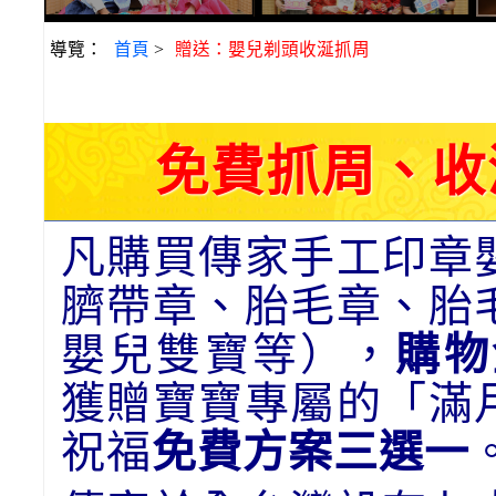
導覽：
首頁
>
贈送：嬰兒剃頭收涎抓周
免費抓周、收
凡購買傳家手工印章
臍帶章、胎毛章、胎
嬰兒雙寶等），
購物
獲贈寶寶專屬的「滿
祝福
免費方案三選一