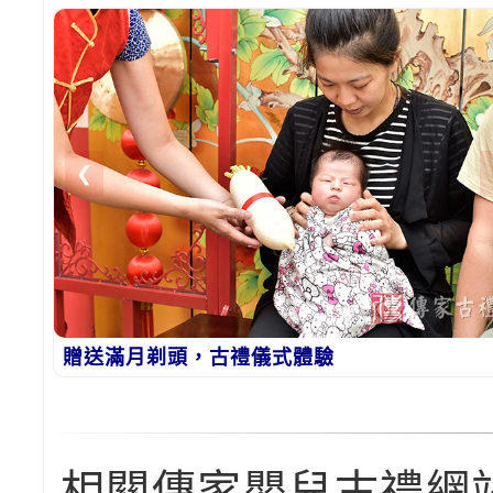
❮
贈送滿月剃頭，古禮儀式體驗
相關傳家嬰兒古禮網