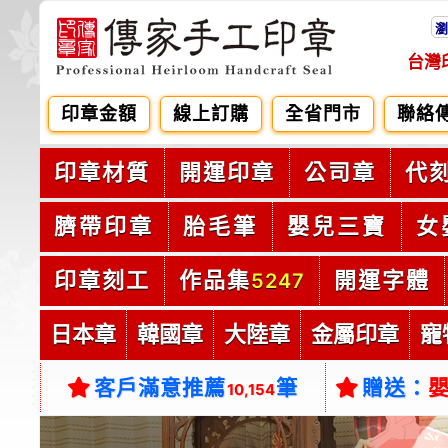
瀏
台灣
印章金額
線上訂購
全省門市
聯絡
印章材質
開運印章
公司章
代
臍帶印章
胎毛筆
嬰兒三寶
女
印章刻工
作品集
開運字體
5247
日本章
韓國章
大陸章
金屬印章
寵
客戶滿意推薦
筆
贈送：
10,154