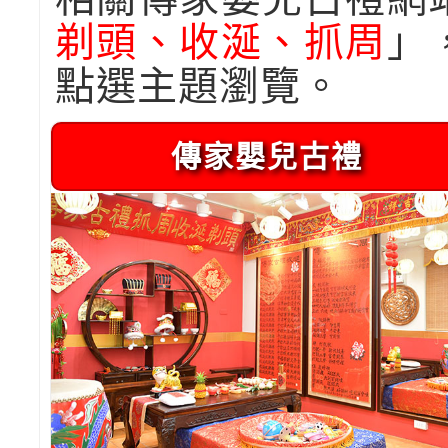
剃頭、收涎、抓周
」
點選主題瀏覽。
傳家嬰兒古禮