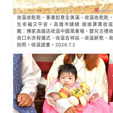
收涎收乾乾，事事如意全美滿，收涎收乾乾
生幸福又平安。高雄市緁緁 瑜瑜寶寶收
薦：傳家高雄店收涎中國風會場，嬰兒古禮
收口水流程儀式、收涎吉祥話、收涎餅乾、
拍照。收涎證書。2026.7.2