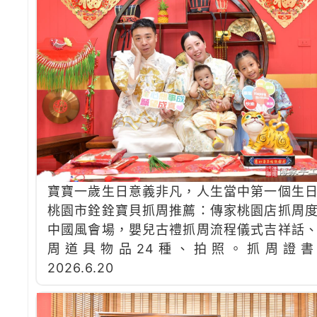
寶寶一歲生日意義非凡，人生當中第一個生
桃園市銓銓寶貝抓周推薦：傳家桃園店抓周
中國風會場，嬰兒古禮抓周流程儀式吉祥話
周道具物品24種、拍照。抓周證書
2026.6.20