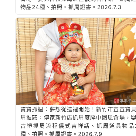
物品24種、拍照。抓周證書。2026.7.3
寶寶抓週：夢想從這裡開始！新竹市宣宣寶
周推薦：傳家新竹店抓周度脺中國風會場，
古禮抓周流程儀式吉祥話、抓周道具物品
種、拍照。抓周證書。2026.7.9