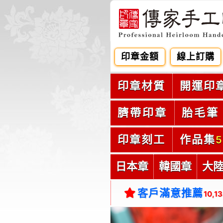
印章金額
線上訂購
印章材質
開運印
臍帶印章
胎毛筆
印章刻工
作品集
5
日本章
韓國章
大
客戶滿意推薦
10,1