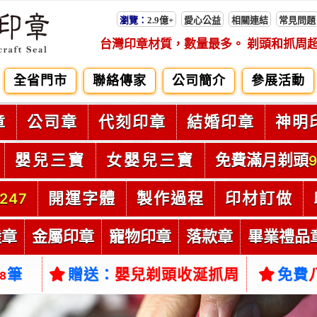
瀏覽：
2.9億+
愛心公益
相關連結
常見問題
台灣印章材質，數量最多。 剃頭和抓周
全省門市
聯絡傳家
公司簡介
參展活動
章
公司章
代刻印章
結婚印章
神明
嬰兒三寶
女嬰兒三寶
免費滿月剃頭
9
開運字體
製作過程
印材訂做
247
陸章
金屬印章
寵物印章
落款章
畢業禮品
筆
贈送：
嬰兒剃頭收涎抓周
免費
38