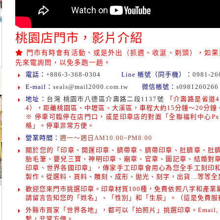
桃園店門市，影片介紹
門市有時會有活動、或是外出（抓週、收涎、剃頭），如果
先來電詢問，以免多跑一趟。
電話：
+886-3-368-0304
Line 帳號（同手機）：
0981-26
E-mail：
seals@mail2000.com.tw
微信帳號：
s0981260266
地址：
台灣 桃園市八德區介壽路二段1137號
「介壽路是省道4
4），距離桃園區、中壢區、大溪區，車程大約15分鐘～20分
※ 停車可臨停在店門口，或是印章店的對面「全聯福利中心Pxm
格」。停車非常方便。
營業時間：
週一～週日AM10:00~PM8:00
關於您的「印章、開運印章、臍帶章、臍帶印章、肚臍章、肚
胎毛筆、嬰兒三寶、神明印章、廟章、官章、圖記章、結婚對
印章、世界各國印章」，傳家手工印章會用心為您全手工刻印
製作。從選料、買料、雕刻、成形、拋光、刻字，出貨…等等全
歡迎您來門市挑選印章。印章材質100種，免費依照八字和產業
請留言告知您的「姓名」、「性別」和「生辰」。（這是免費服
外縣市買家「世界各地」，都可以「拍照片」挑選印章。Email, LIN
繫，非常方便。