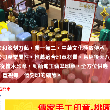
法和篆刻刀藝，獨一無二，中華文化極致傳承
公司產業屬性，推薦適合印章材質。易經後天八
。從檀木印章，到緬甸玉翡翠印章，全方位供應
，重視每一個刻印的細節。
園門市
傳家手工印章-桃