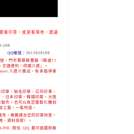
要看印章，或是看場地，建議
0-266
QQ帳號：
3013939189
號，門市緊鄰興豐路（縣道11
鐘。交通便利，四通八達」。
art 八德介壽店，有多個停車
臍印章、胎毛印章、公司印章、
章、日本印章、韓國印章、大陸
和製作。也可以為您客製化雕刻
部工藝，一氣呵成。
屬性，推薦適合您的印章材質。
務，資料保密）。
E, 微信, QQ, 都可挑選和聯