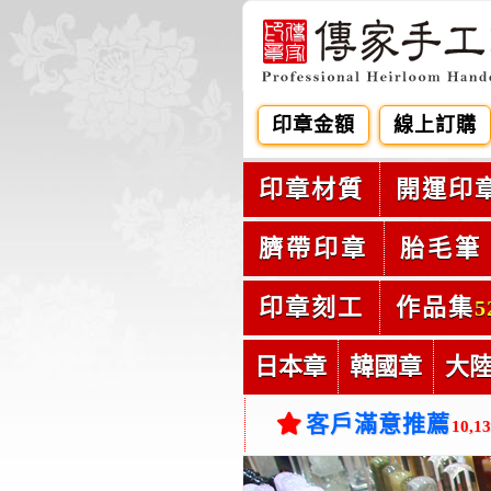
印章金額
線上訂購
印章材質
開運印
臍帶印章
胎毛筆
印章刻工
作品集
5
日本章
韓國章
大
客戶滿意推薦
10,1