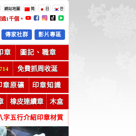
網站地圖
简
日
한
超過
1千
個。
傳家社群
影片專區
印章
圖記、職章
免費抓周收涎
714
印章原礦
印章知識
章
橡皮連續章
木盒
八字五行介紹印章材質