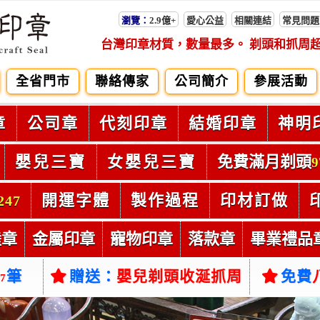
瀏覽：
2.9億+
愛心公益
相關連結
常見問題
台灣印章材質，數量最多。 剃頭和抓周
全省門市
聯絡傳家
公司簡介
參展活動
章
公司章
代刻印章
結婚印章
神明
嬰兒三寶
女嬰兒三寶
免費滿月剃頭
9
開運字體
製作過程
印材訂做
247
陸章
金屬印章
寵物印章
落款章
畢業禮品
筆
贈送：
嬰兒剃頭收涎抓周
免費
37