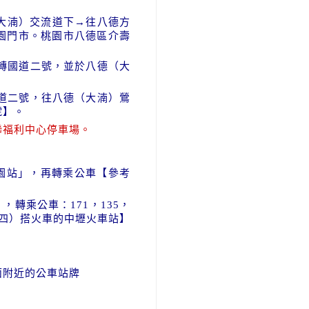
德（大湳）交流道下→往八德方
園門市。桃園市八德區介壽
道轉國道二號，並於八德（大
國道二號，往八德（大湳）鶯
號】。
聯福利中心停車場。
桃園站」，再轉乘公車【參考
，轉乘公車：171，135，
（四）搭火車的中壢火車站】
面附近的公車站牌