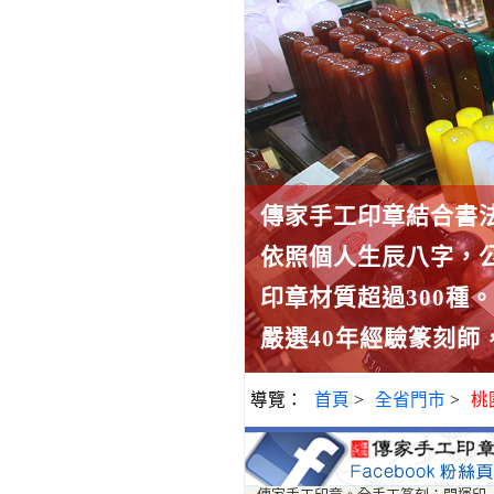
傳家手工印章結合書
依照個人生辰八字，
印章材質超過300種
嚴選40年經驗篆刻師
導覽：
首頁
>
全省門市
>
桃