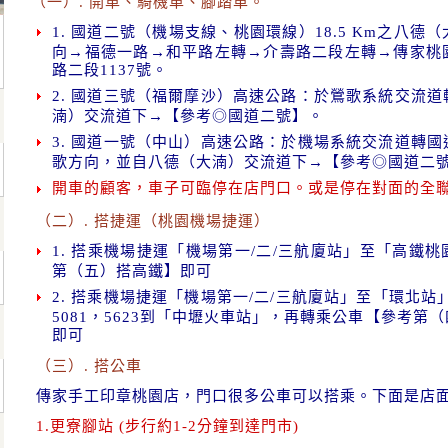
（一）. 開車、騎機車、腳踏車。
1. 國道二號（機場支線、桃園環線）18.5 Km之八
向→福德一路→和平路左轉→介壽路二段左轉→傳家桃
路二段1137號。
2. 國道三號（福爾摩沙）高速公路：於鶯歌系統交流
湳）交流道下→【參考◎國道二號】。
3. 國道一號（中山）高速公路：於機場系統交流道轉
歌方向，並自八德（大湳）交流道下→【參考◎國道二
開車的顧客，車子可臨停在店門口。或是停在對面的全
（二）. 搭捷運（桃園機場捷運）
1. 搭乘機場捷運「機場第一/二/三航廈站」至「高鐵
第（五）搭高鐵】即可
2. 搭乘機場捷運「機場第一/二/三航廈站」至「環北站」
5081，5623到「中壢火車站」，再轉乘公車【參考第
即可
（三）. 搭公車
傳家手工印章桃園店，門口很多公車可以搭乘。下面是店
1.更寮腳站 (步行約1-2分鐘到達門市)