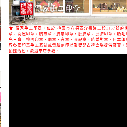
傳家手工印章，位於 桃園市八德區介壽路二段1137號
章，開運印章，臍帶章，臍帶印章，肚臍章，肚臍印章，胎毛
兒三寶，神明印章，廟章，官章，圖記章，結婚對章，日本印
界各國印章手工篆刻或電腦刻印以及嬰兒古禮會場提供寶寶，
拍照活動，歡迎來店參觀。