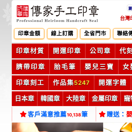
瀏
台灣
印章金額
線上訂購
全省門市
聯絡
印章材質
開運印章
公司章
代
臍帶印章
胎毛筆
嬰兒三寶
女
印章刻工
作品集
開運字體
5247
日本章
韓國章
大陸章
金屬印章
寵
客戶滿意推薦
筆
贈送：
10,138