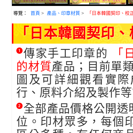
導覽：
首頁
>
產品、印章材質
>
「日本韓國契印、校正
「日本韓國契印、
傳家手工印章的
「日
1
的材質
產品；目前單
圖及可詳細觀看實際
行、原料介紹及製作等
全部產品價格公開透
2
位。印材眾多，每個