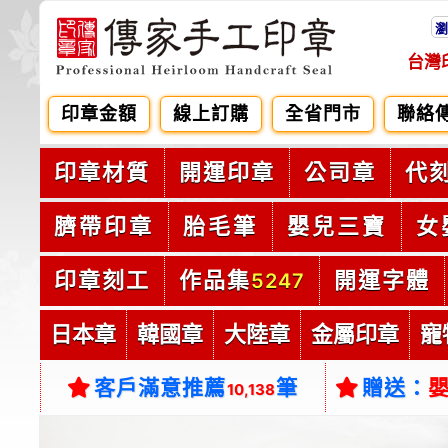
瀏
台灣
印章金額
線上訂購
全省門市
聯絡
印章材質
開運印章
公司章
代
臍帶印章
胎毛筆
嬰兒三寶
女
印章刻工
作品集
開運字體
5247
日本章
韓國章
大陸章
金屬印章
寵
客戶滿意推薦
筆
贈送：
10,138