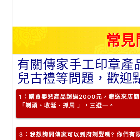
常見
有關傳家手工印章產
兒古禮等問題，歡迎
1
：購買嬰兒產品超過2000元，贈送來店
「剃頭、收涎、抓周 」，三選一。
3
：我想詢問傳家可以到府剃髮嗎? 你們有