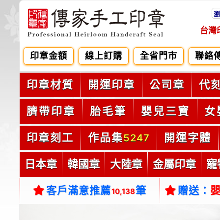
瀏
台灣
印章金額
線上訂購
全省門市
聯絡
印章材質
開運印章
公司章
代
臍帶印章
胎毛筆
嬰兒三寶
女
印章刻工
作品集
開運字體
5247
日本章
韓國章
大陸章
金屬印章
寵
客戶滿意推薦
筆
贈送：
10,138