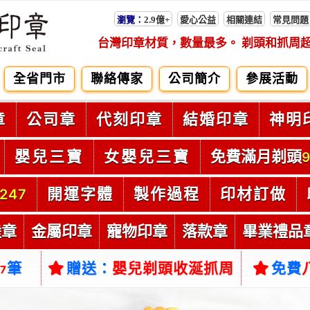
瀏覽：
2.9億+
愛心公益
相關連結
常見問題
台灣印章材質，數量最多。 剃頭和抓周
全省門市
聯絡傳家
公司簡介
參展活動
章
公司章
代刻印章
結婚印章
神明
嬰兒三寶
女嬰兒三寶
免費滿月剃頭
9
開運字體
製作過程
印材訂做
247
陸章
金屬印章
寵物印章
落款章
畢業禮品
筆
贈送：
嬰兒剃頭收涎抓周
免費
37