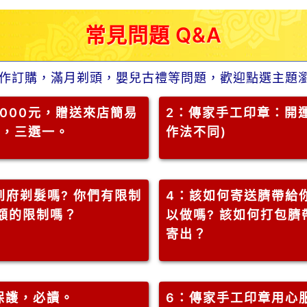
常見問題 Q&A
作訂購，滿月剃頭，嬰兒古禮等問題，歡迎點選主題
000元，贈送來店簡易
2
：傳家手工印章：開運
」，三選一。
作法不同)
府剃髮嗎? 你們有限制
4
：該如何寄送臍帶給
金額的限制嗎？
以做嗎? 該如何打包臍
寄出？
保護，必讀。
6
：傳家手工印章用心