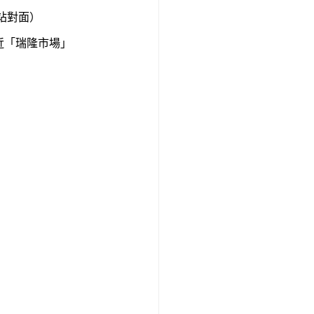
站對面）
近「瑞隆市場」