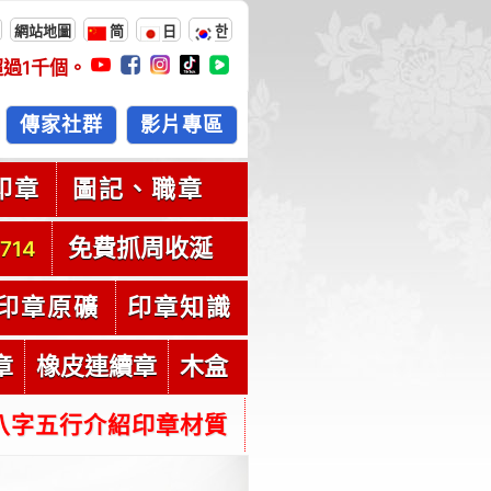
網站地圖
简
日
한
超過
1千
個。
傳家社群
影片專區
印章
圖記、職章
免費抓周收涎
714
印章原礦
印章知識
章
橡皮連續章
木盒
八字五行介紹印章材質