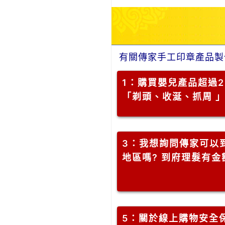
有關傳家手工印章產品製
1
：購買嬰兒產品超過2
「剃頭、收涎、抓周 
3
：我想詢問傳家可以到
地區嗎? 到府理髮有
5
：關於線上購物安全