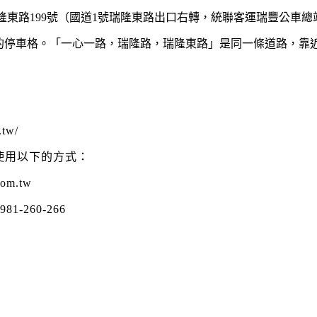
隆東路199號（國道1號瑞隆東路出口右轉，統聯客運瑞豐公車總
的停車格。「一心一路，瑞隆路，瑞隆東路」是同一條道路，靠
.tw/
使用以下的方式：
.com.tw
981-260-266
66