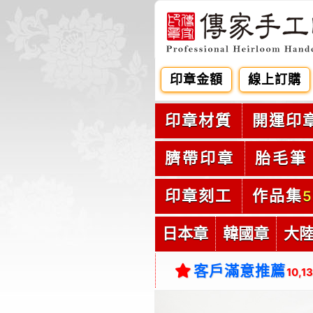
印章金額
線上訂購
印章材質
開運印
臍帶印章
胎毛筆
印章刻工
作品集
5
日本章
韓國章
大
客戶滿意推薦
10,1