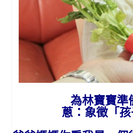
為
林
寶寶準
蔥：象徵「孩