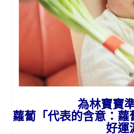
為
林
寶寶
蘿蔔「代表的含意：
蘿
好運