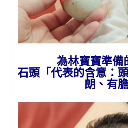
為
林
寶寶準備
石頭
「代表的含意：
朗、有