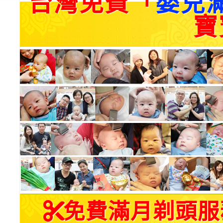
台灣免費「
嬰兒
寶
免費滿月剃頭服務