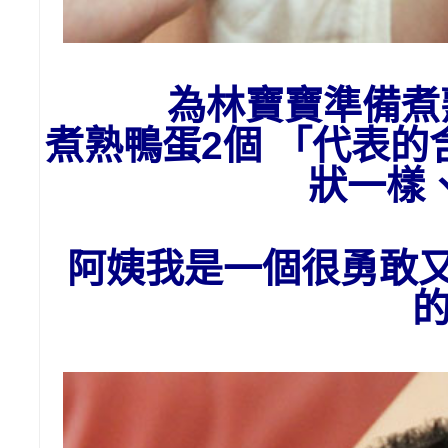
為
林
寶寶準備
煮
煮熟鴨蛋2個 「代表
狀一樣
阿姨我是一個很勇敢