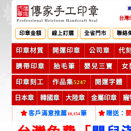
台灣
印章金額
線上訂購
全省門市
聯絡
印章材質
開運印章
公司章
代
臍帶印章
胎毛筆
嬰兒三寶
女
印章刻工
作品集
開運字體
5247
日本章
韓國章
大陸章
金屬印章
寵
客戶滿意推薦
筆
贈送：
10,154