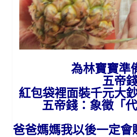
為林寶寶準
五帝
紅包袋裡面裝千元大
五帝錢：象徵「
爸爸媽媽我以後一定會