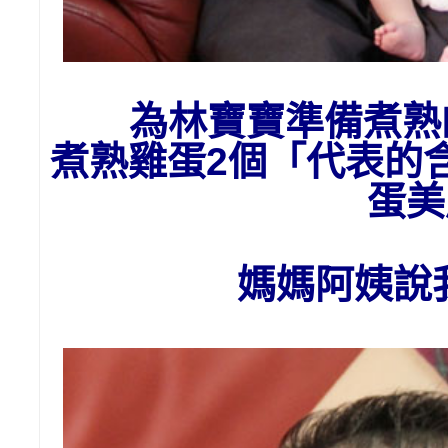
為
林
寶寶準備
煮熟
煮熟雞蛋2個「代表的
蛋美
媽媽阿姨說