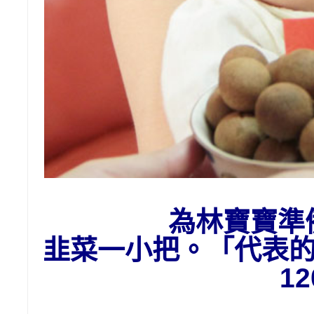
為
林
寶寶準
韭菜一小把。「代表
1