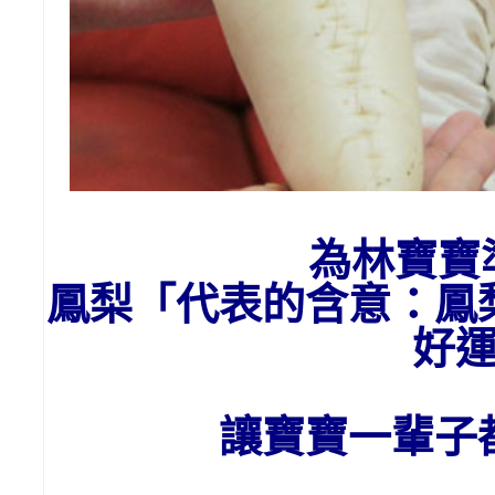
為
林
寶寶
鳳梨「代表的含意：
鳳
好
讓寶寶一輩子