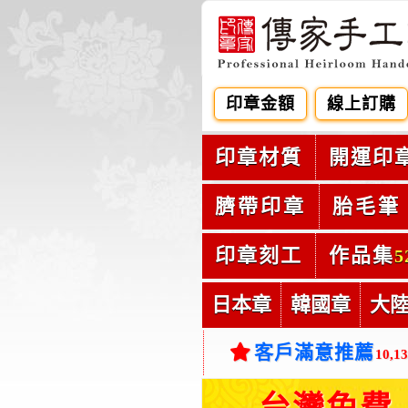
印章金額
線上訂購
印章材質
開運印
臍帶印章
胎毛筆
印章刻工
作品集
5
日本章
韓國章
大
客戶滿意推薦
10,1