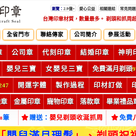
瀏覽：
2.9億+
愛心公益
相關連結
常見問題
台灣印章材質，數量最多。 剃頭和抓周
全省門市
聯絡傳家
公司簡介
參展活動
章
公司章
代刻印章
結婚印章
神明
嬰兒三寶
女嬰兒三寶
免費滿月剃頭
9
開運字體
製作過程
印材訂做
247
陸章
金屬印章
寵物印章
落款章
畢業禮品
筆
贈送：
嬰兒剃頭收涎抓周
免費
38