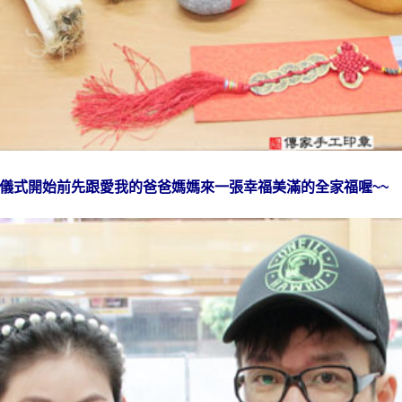
儀式開始前先跟愛我的爸爸媽媽來一張幸福美滿的全家福喔~