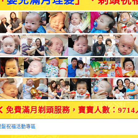
「
嬰兒滿月理髮
」、剃頭祝
免費滿月剃頭服務，寶寶人數：9714
理髮祝福活動專區