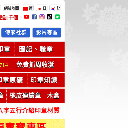
網站地圖
简
日
한
超過
1千
個。
傳家社群
影片專區
印章
圖記、職章
免費抓周收涎
714
印章原礦
印章知識
章
橡皮連續章
木盒
八字五行介紹印章材質