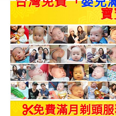
台灣免費「
嬰兒
寶
免費滿月剃頭服務