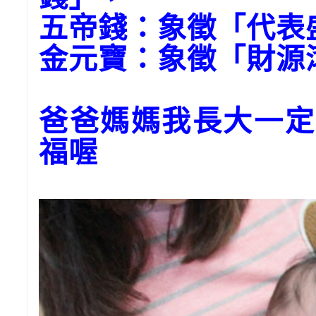
五帝錢：象徵「代表
金元寶：象徵「財
爸爸媽媽我長大一定
福喔