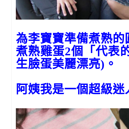
為李寶寶準備煮熟的
煮熟雞蛋2個「代表
生臉蛋美麗漂亮)。
阿姨我是一個超級迷