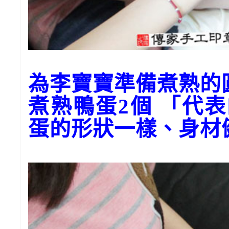
為李寶寶準備煮熟的
煮熟鴨蛋2個 「代
蛋的形狀一樣、身材