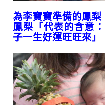
為李寶寶準備的鳳梨
鳳梨「代表的含意：
子一生好運旺旺來」