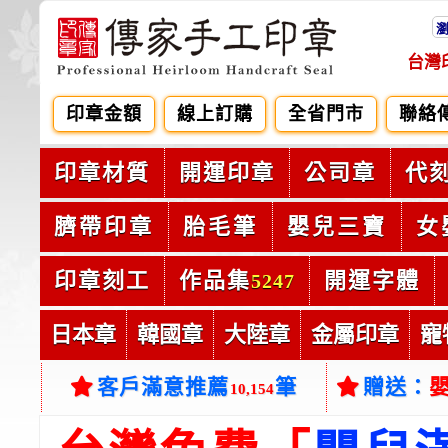
台灣
印章金額
線上訂購
全省門市
聯絡
印章材質
開運印章
公司章
代
臍帶印章
胎毛筆
嬰兒三寶
女
印章刻工
作品集
開運字體
5247
日本章
韓國章
大陸章
金屬印章
寵
客戶滿意推薦
筆
贈送：
10,154