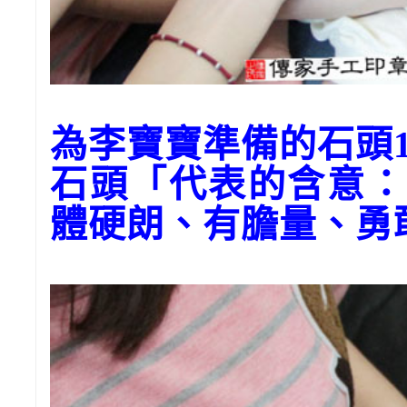
為李寶寶準備的石
石頭「代表的含意：
體硬朗、有膽量、勇