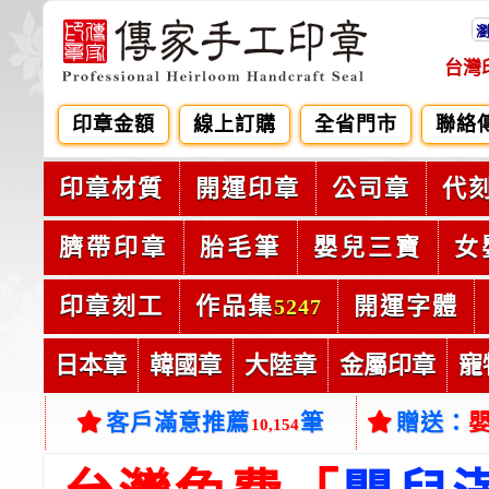
台灣
印章金額
線上訂購
全省門市
聯絡
印章材質
開運印章
公司章
代
臍帶印章
胎毛筆
嬰兒三寶
女
印章刻工
作品集
開運字體
5247
日本章
韓國章
大陸章
金屬印章
寵
客戶滿意推薦
筆
贈送：
10,154