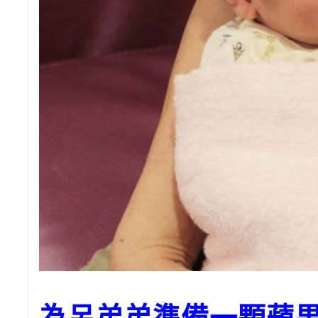
為呂弟弟準備一顆蘋