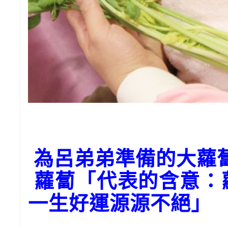
為呂弟弟準備的大蘿
蘿蔔「代表的含意：
一生好運源源不絕」