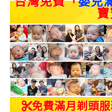
台灣免費「
嬰兒
寶
免費滿月剃頭服務