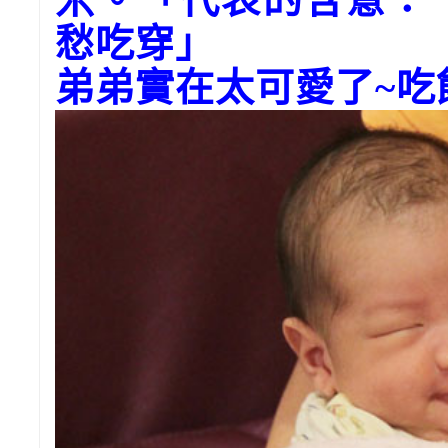
愁吃穿」
弟弟實在太可愛了~吃