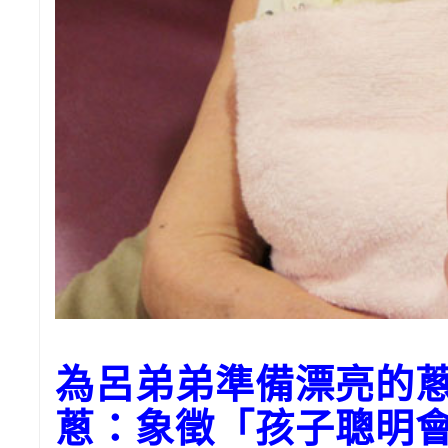
為呂弟弟準備漂亮的
蔥：象徵「孩子聰明