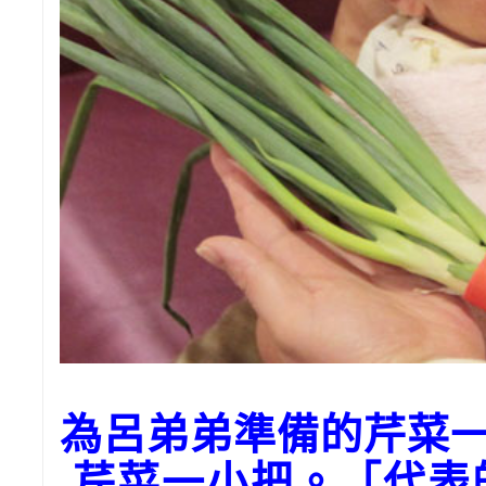
為呂弟弟準備的芹菜
芹菜一小把。「代表