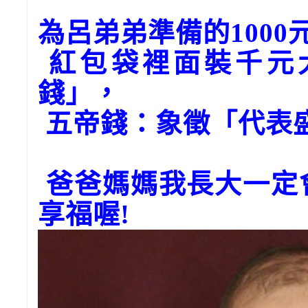
為呂弟弟準備的100
紅包袋裡面裝千元
錢」，
五帝錢：象徵「代表
爸爸媽媽我長大一定
享福喔!