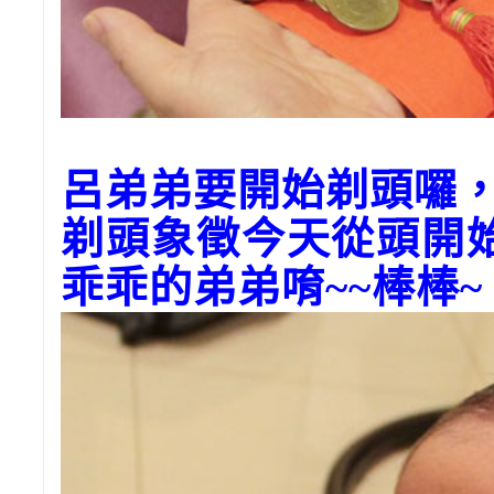
呂弟弟要開始剃頭囉
剃頭象徵今天從頭開
乖乖的弟弟唷~~棒棒~