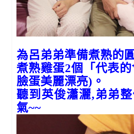
為呂弟弟準備煮熟的
煮熟雞蛋2個「代表
臉蛋美麗漂亮)。
聽到英俊瀟灑,弟弟
氣~~