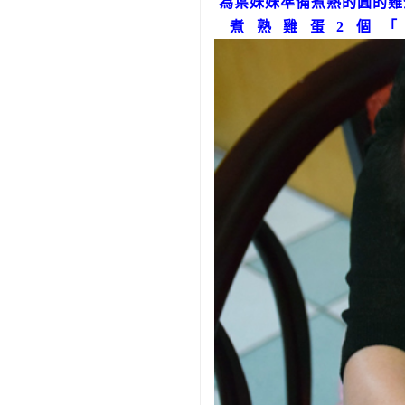
為葉妹妹準備煮熟的圓的雞
煮熟雞蛋2個「