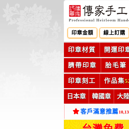
印章金額
線上訂購
印章材質
開運印
臍帶印章
胎毛筆
印章刻工
作品集
5
日本章
韓國章
大
客戶滿意推薦
10,1