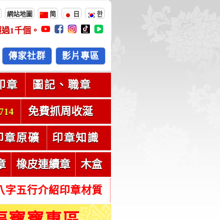
網站地圖
简
日
한
超過
1千
個。
傳家社群
影片專區
印章
圖記、職章
免費抓周收涎
714
印章原礦
印章知識
章
橡皮連續章
木盒
八字五行介紹印章材質