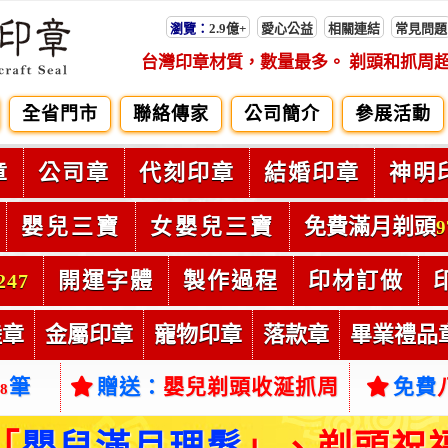
瀏覽：
2.9億+
愛心公益
相關連結
常見問題
台灣印章材質，數量最多。 剃頭和抓周
全省門市
聯絡傳家
公司簡介
參展活動
章
公司章
代刻印章
結婚印章
神明
嬰兒三寶
女嬰兒三寶
免費滿月剃頭
9
開運字體
製作過程
印材訂做
247
陸章
金屬印章
寵物印章
落款章
畢業禮品
筆
贈送：
嬰兒剃頭收涎抓周
免費
38