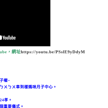
ube，網址
https://youtu.be/PSslE9yDdyM
子喔~
ㄅㄨㄅㄨ車到樣媽咪月子中心。
24孝。
個重要儀式。