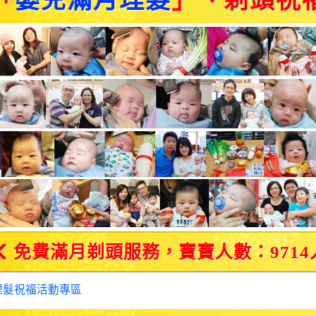
「
嬰兒滿月理髮
」、剃頭祝
免費滿月剃頭服務，寶寶人數：9714
理髮祝福活動專區