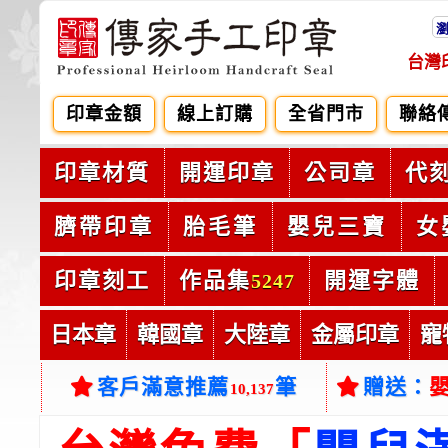
台灣
印章金額
線上訂購
全省門市
聯絡
印章材質
開運印章
公司章
代
臍帶印章
胎毛筆
嬰兒三寶
女
印章刻工
作品集
開運字體
5247
日本章
韓國章
大陸章
金屬印章
寵
客戶滿意推薦
筆
贈送：
10,137