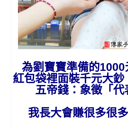
為劉寶寶準備的1
00
紅包袋裡面裝千元大鈔
五帝錢：象徵「
我長大會賺很多很