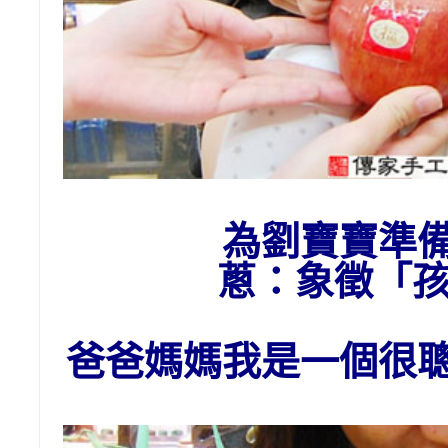
為劉寶寶準
蔥：象
徵「
爸爸媽媽我是一個很