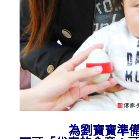
為劉寶寶準