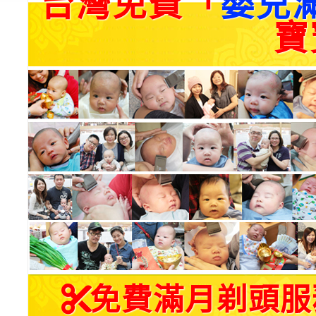
台灣免費「
嬰兒
寶
免費滿月剃頭服務