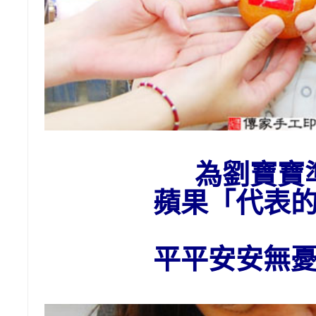
為
劉
寶寶
蘋果
「代表
平平安安無