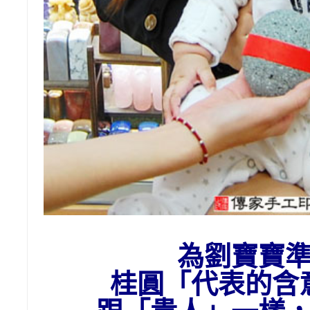
為劉
寶寶
桂圓「代表的含