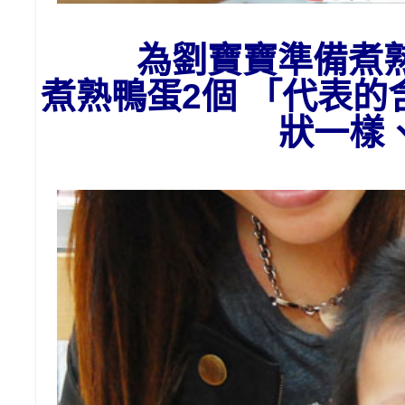
為劉
寶寶準備
煮
煮熟鴨蛋2個 「代表
狀一樣