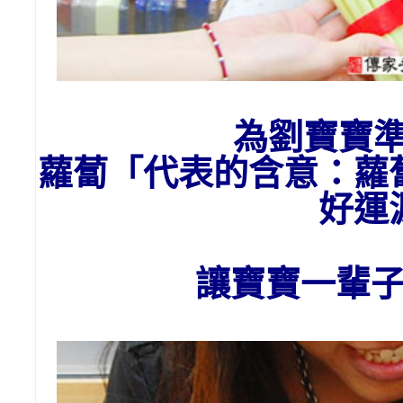
為劉寶寶
蘿蔔「代表的含意：
蘿
好運
讓寶寶一輩