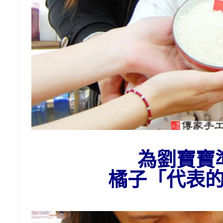
為
劉
寶寶
橘子
「代表