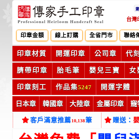
台灣
印章金額
線上訂購
全省門市
聯絡
印章材質
開運印章
公司章
代
臍帶印章
胎毛筆
嬰兒三寶
女
印章刻工
作品集
開運字體
5247
日本章
韓國章
大陸章
金屬印章
寵
客戶滿意推薦
筆
贈送：
10,138