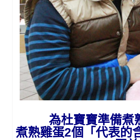
為杜
寶寶準備
煮
煮熟雞蛋2個「代表的