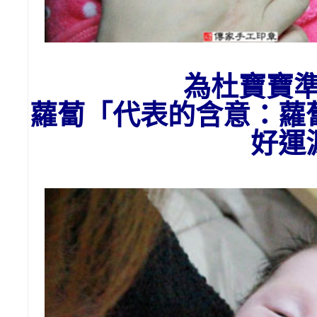
為杜
寶寶
蘿蔔「代表的含意：
蘿
好運