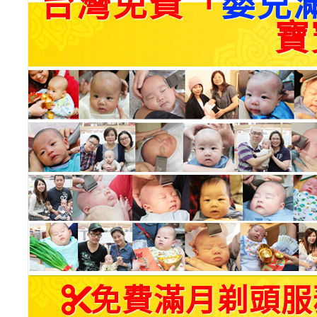
台灣免費「
嬰兒
寶
免費滿月剃頭服務