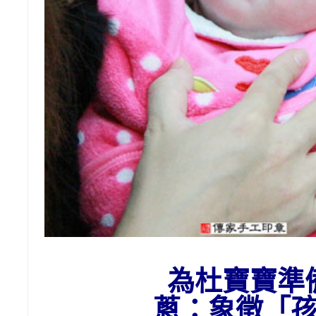
為杜
寶寶準
蔥：象徵「