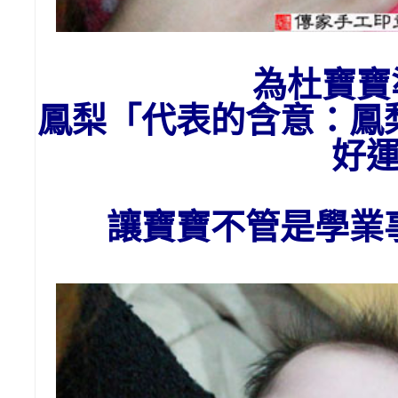
為杜
寶寶
鳳梨「代表的含意：
鳳
好
讓寶寶不管是學業