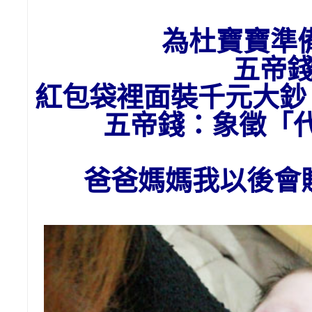
為杜寶寶準
五帝
紅包袋裡面裝千元大鈔
五帝錢：象徵「
爸爸媽媽我以後會