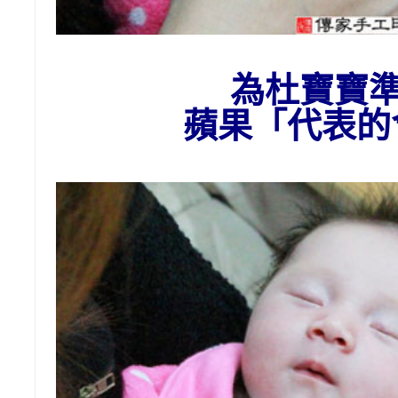
為杜
寶寶
蘋果「代表