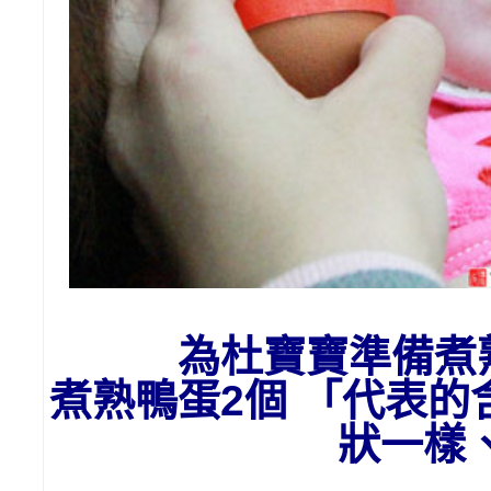
為杜
寶寶準備
煮
煮熟鴨蛋2個 「代表
狀一樣