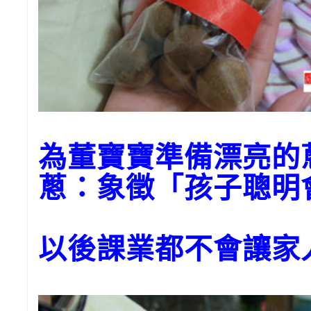
為董寶寶準備漂亮的
蔥：象徵「孩子聰明
以後課業都不會讓家