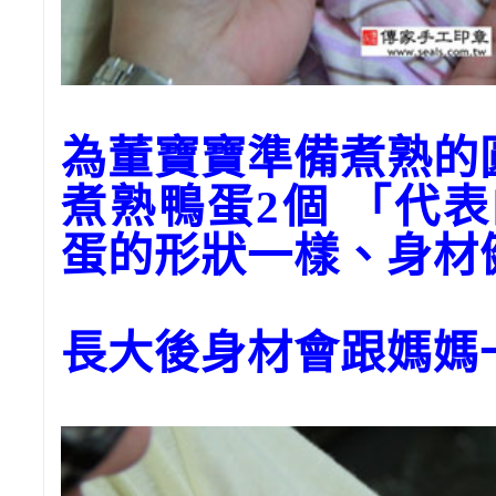
為董寶寶準備煮熟的
煮熟鴨蛋2個 「代
蛋的形狀一樣、身材
長大後身材會跟媽媽