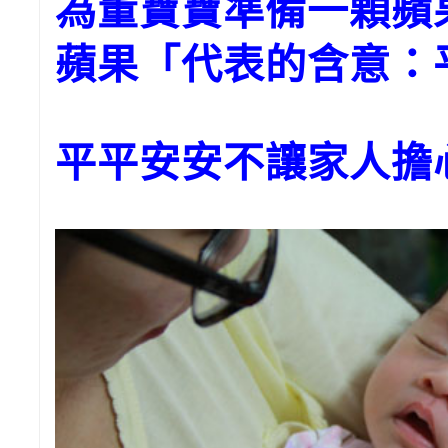
為董寶寶準備一顆
蘋果「代表的含意：
平平安安不讓家人擔