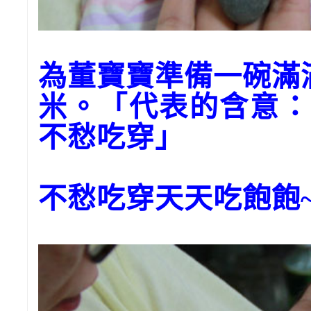
為董寶寶準備一碗滿
米。「代表的含意：
不愁吃穿」
不愁吃穿天天吃飽飽