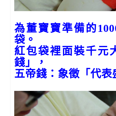
為董寶寶準備的10
袋。
紅包袋裡面裝千元
錢」，
五帝錢：象徵「代表