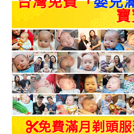
台灣免費「
嬰兒
寶
免費滿月剃頭服務