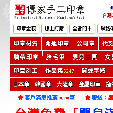
台灣
印章金額
線上訂購
全省門市
聯絡
印章材質
開運印章
公司章
代
臍帶印章
胎毛筆
嬰兒三寶
女
印章刻工
作品集
開運字體
5247
日本章
韓國章
大陸章
金屬印章
寵
客戶滿意推薦
筆
贈送：
10,138