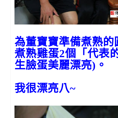
為董寶寶準備煮熟
煮熟雞蛋2個「代表
生臉蛋美麗漂亮)。
我很漂亮八~