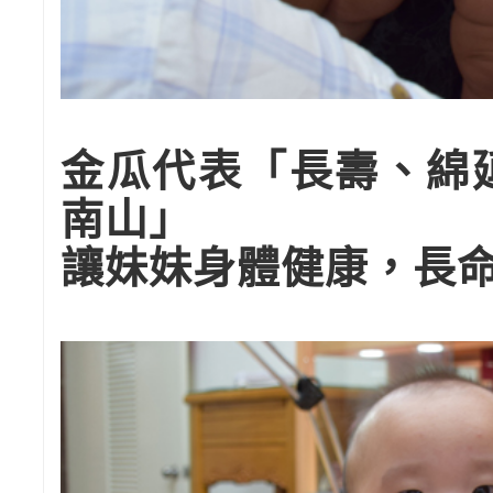
金瓜代表「長壽、綿
南山」
讓妹妹身體健康，長