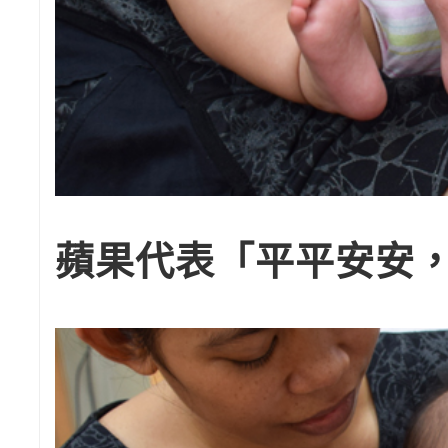
蘋果代表「平平安安