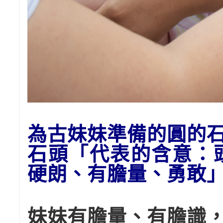
為古妹妹準備的
圓的石
石頭
「代表的含意：
硬朗、有膽量、勇敢
妹妹有膽量、有膽識