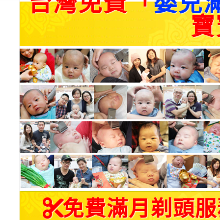
台灣免費「
嬰兒
寶
免費滿月剃頭服務