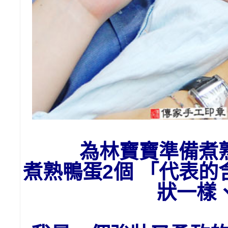
為
林
寶寶準備
煮
煮熟鴨蛋2個 「代表
狀一樣