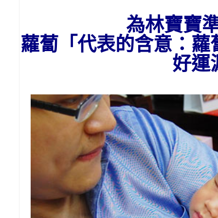
為
林
寶寶
蘿蔔「代表的含意：
蘿
好運