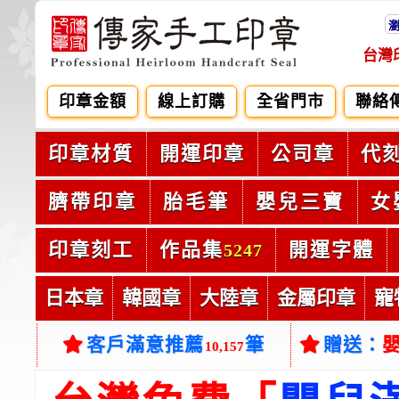
台灣
印章金額
線上訂購
全省門市
聯絡
印章材質
開運印章
公司章
代
臍帶印章
胎毛筆
嬰兒三寶
女
印章刻工
作品集
開運字體
5247
日本章
韓國章
大陸章
金屬印章
寵
客戶滿意推薦
筆
贈送：
10,157