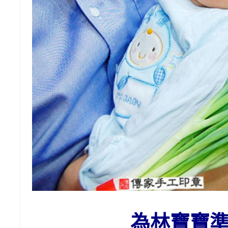
為
林
寶寶