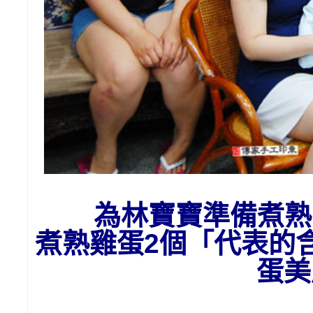
為
林
寶寶準備
煮熟
煮熟雞蛋2個「代表的
蛋美