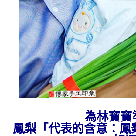
為
林
寶寶
鳳梨「代表的含意：
鳳