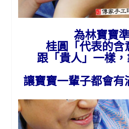
為
林
寶寶
桂圓「代表的含
跟「貴人」一樣
讓寶寶一輩子都會有