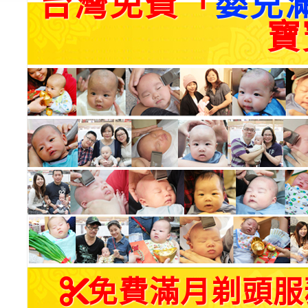
台灣免費「
嬰兒
寶
免費滿月剃頭服務