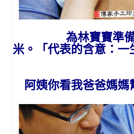
為
林
寶寶
準
米。「代表的含意：一
阿姨你看我爸爸媽媽