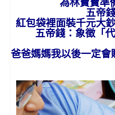
為林寶寶準
五帝
紅包袋裡面裝千元大
五帝錢：象徵「
爸爸媽媽我以後一定會