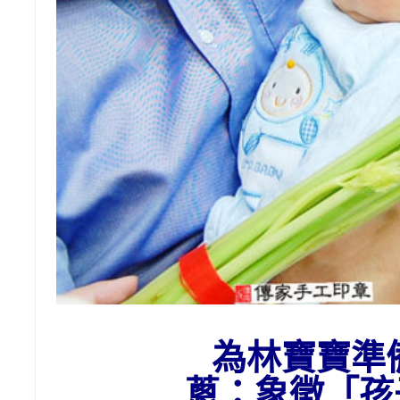
為
林
寶寶準
蔥：象徵「孩