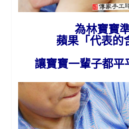
為林
寶寶
蘋果「代表的
讓寶寶一輩子都平