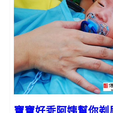
寶寶好乖阿姨幫你剃