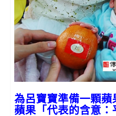
為呂寶寶準備一顆蘋
蘋果「代表的含意：