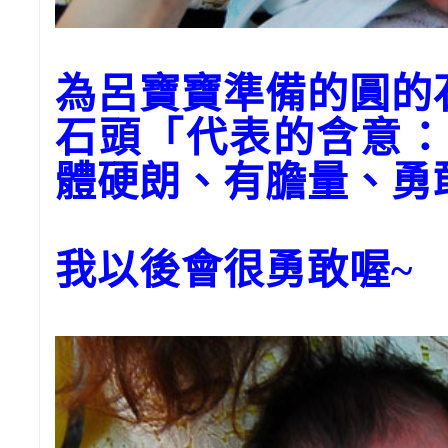
為呂寶寶準備的圓的
石頭「代表的含意：
體硬朗、有膽量、勇
我以後會很勇敢喔~