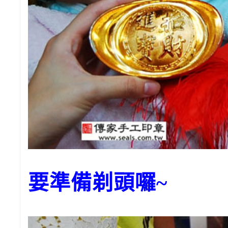
要準備剃頭囉~