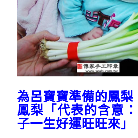
為呂寶寶準備的鳳梨
鳳梨「代表的含意：
子一生好運旺旺來」