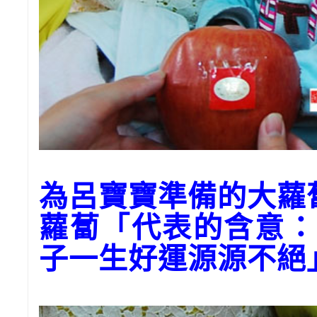
為呂寶寶準備的大蘿
蘿蔔「代表的含意：
子一生好運源源不絕