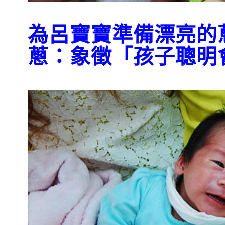
為呂寶寶準備漂亮
蔥：象徵「孩子聰明