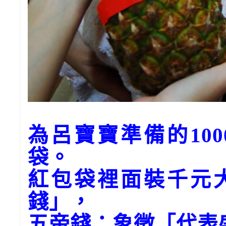
為呂寶寶準備的10
袋。
紅包袋裡面裝千元
錢」，
五帝錢：象徵「代表