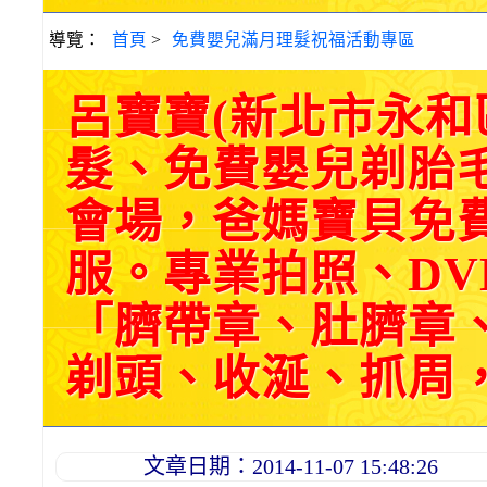
導覽：
首頁
>
免費嬰兒滿月理髮祝福活動專區
呂寶寶(新北市永
髮、免費嬰兒剃胎
會場，爸媽寶貝免
服。專業拍照、DV
「臍帶章、肚臍章
剃頭、收涎、抓周，三選
文章日期：2014-11-07 15:48:26