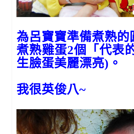
為呂寶寶準備煮熟的
煮熟雞蛋2個「代表
生臉蛋美麗漂亮)。
我很英俊八~