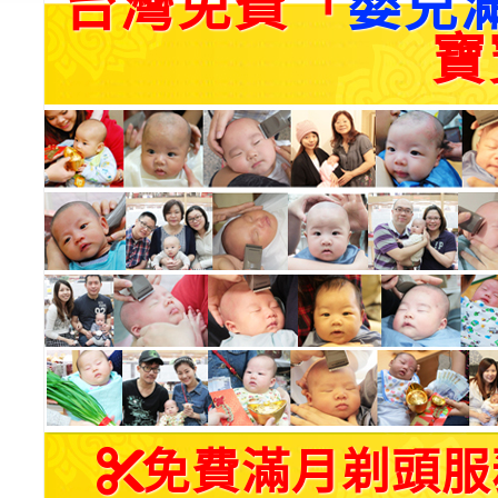
台灣免費「
嬰兒
寶
免費滿月剃頭服務