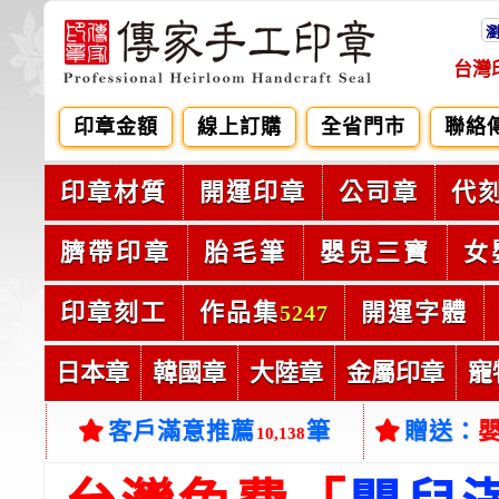
台灣
印章金額
線上訂購
全省門市
聯絡
印章材質
開運印章
公司章
代
臍帶印章
胎毛筆
嬰兒三寶
女
印章刻工
作品集
開運字體
5247
日本章
韓國章
大陸章
金屬印章
寵
客戶滿意推薦
筆
贈送：
10,138