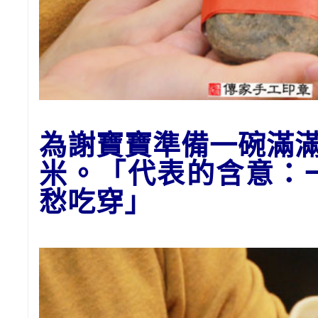
為謝寶寶
準備一碗滿
米。「代表的含意：
愁吃穿」