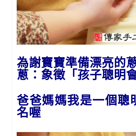
為謝寶寶準備漂亮的
蔥：象
徵「孩子聰明
爸爸媽媽我是一個聰
名喔