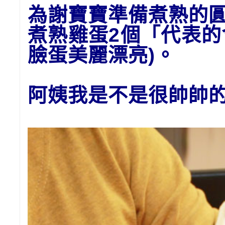
為謝寶寶準備
煮熟的
煮熟雞蛋2個「代表
臉蛋美麗漂亮)。
阿姨我是不是很帥帥