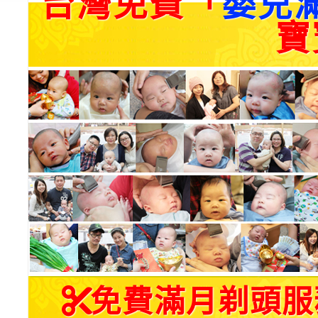
台灣免費「
嬰兒
寶
免費滿月剃頭服務