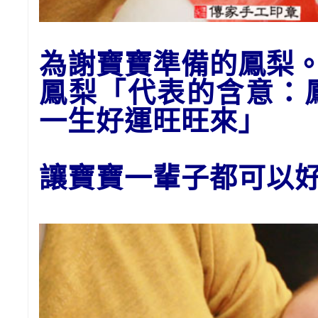
為謝寶寶準備的
鳳梨
鳳梨「代表的含意：
一生好運
旺旺來
」
讓寶寶一輩子都可以