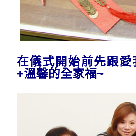
在儀式開始前先跟愛
+溫馨的全家福~