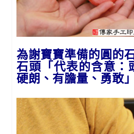
為謝寶寶準備的
圓的石
石頭
「代表的含意：
硬朗、有膽量、勇敢