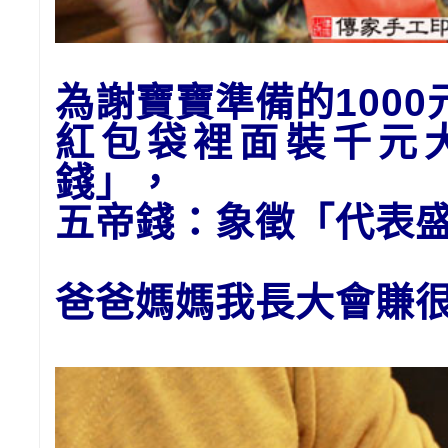
為謝寶寶準備的1
00
紅包袋裡面裝千元
錢」
，
五帝錢：象徵「代表
爸爸媽媽我長大會賺