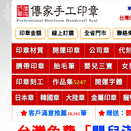
台灣
印章金額
線上訂購
全省門市
聯絡
印章材質
開運印章
公司章
代
臍帶印章
胎毛筆
嬰兒三寶
女
印章刻工
作品集
開運字體
5247
日本章
韓國章
大陸章
金屬印章
寵
客戶滿意推薦
筆
贈送：
10,161