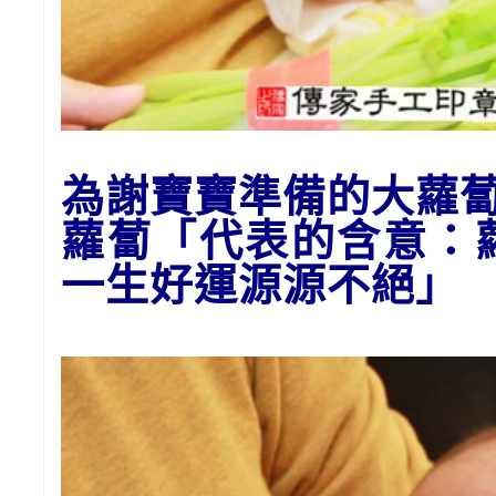
為謝寶寶準備的大
蘿
蘿蔔「代表的含意：
一生好運源源不絕」