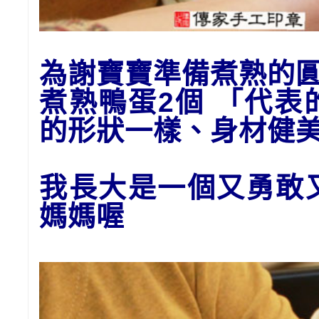
為謝寶寶準備
煮熟的
煮熟鴨蛋2個 「代
的形狀一樣、身材健
我長大是一個又勇敢
媽媽喔