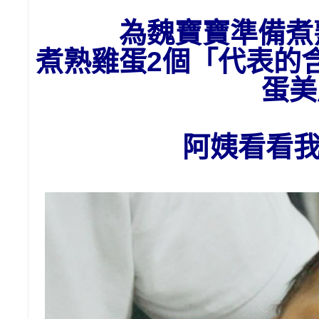
為魏
寶寶準備
煮
煮熟雞蛋2個「代表的
蛋美
阿姨看看