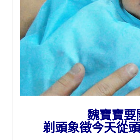
魏寶寶要
剃頭
象徵今天從