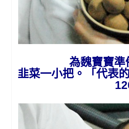
為魏寶寶準
韭菜一小把。「代表
1