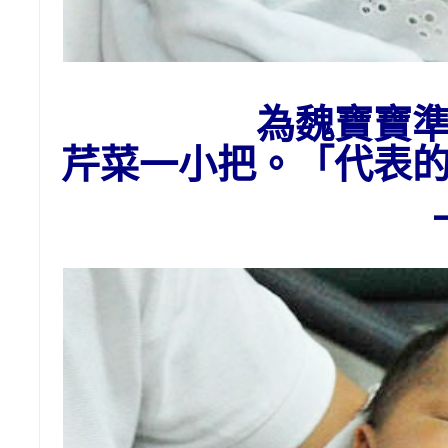
為魏寶寶
芹菜一小把。「代表