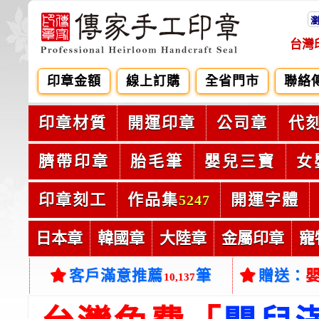
台灣
印章金額
線上訂購
全省門市
聯絡
印章材質
開運印章
公司章
代
臍帶印章
胎毛筆
嬰兒三寶
女
印章刻工
作品集
開運字體
5247
日本章
韓國章
大陸章
金屬印章
寵
客戶滿意推薦
筆
贈送：
10,137