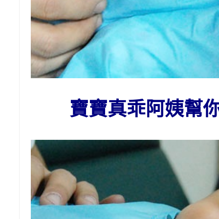
寶寶真乖阿姨幫