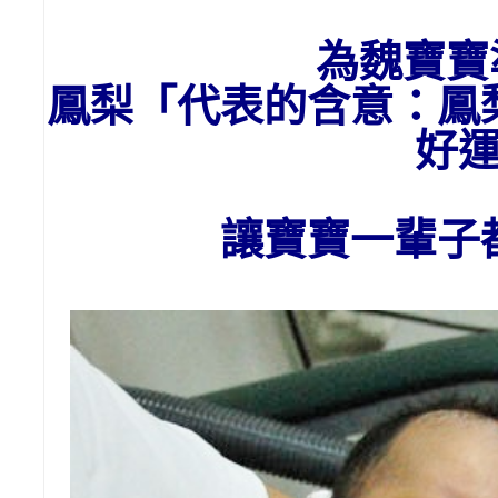
為魏寶寶
鳳梨「代表的含意：
鳳
好
讓寶寶一輩子