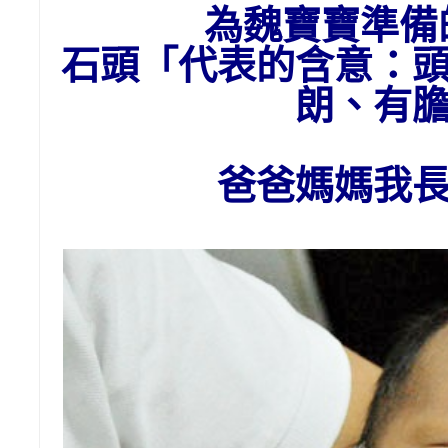
為魏
寶寶準備
石頭
「代表的含意：
朗、有
爸爸媽媽我