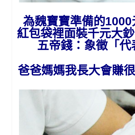
為魏寶寶準備的1
00
紅包袋裡面裝千元大鈔
五帝錢：象徵「
爸爸媽媽我長大會賺