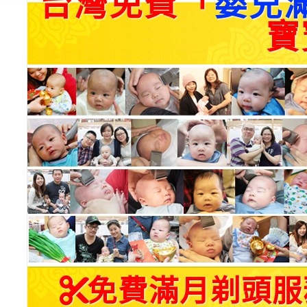
台灣免費「
嬰兒
寶
免費滿月剃頭服務