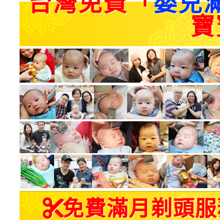
台灣免費「
嬰兒
寶
免費滿月剃頭服務