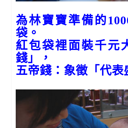
為林寶寶準備的10
袋。
紅包袋裡面裝千元
錢」，
五帝錢：象徵「代表