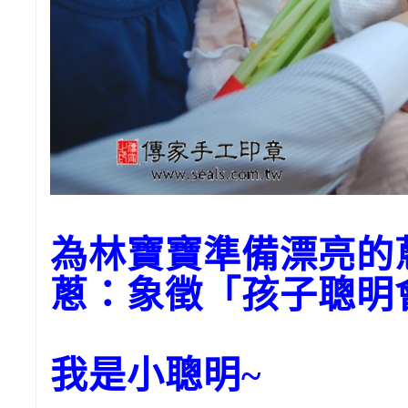
為林寶寶準備漂亮的
蔥：象徵「孩子聰明
我是小聰明~