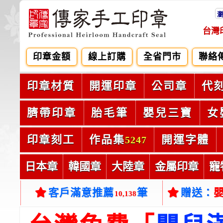
台灣
印章金額
線上訂購
全省門市
聯絡
印章材質
開運印章
公司章
代
臍帶印章
胎毛筆
嬰兒三寶
女
印章刻工
作品集
開運字體
5247
日本章
韓國章
大陸章
金屬印章
寵
客戶滿意推薦
筆
贈送：
10,138