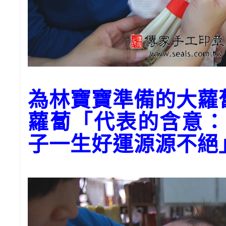
為林寶寶準備的大蘿
蘿蔔「代表的含意：
子一生好運源源不絕