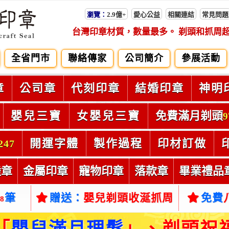
瀏覽：
2.9億+
愛心公益
相關連結
常見問題
台灣印章材質，數量最多。 剃頭和抓周
全省門市
聯絡傳家
公司簡介
參展活動
章
公司章
代刻印章
結婚印章
神明
嬰兒三寶
女嬰兒三寶
免費滿月剃頭
9
開運字體
製作過程
印材訂做
247
陸章
金屬印章
寵物印章
落款章
畢業禮品
筆
贈送：
嬰兒剃頭收涎抓周
免費
38