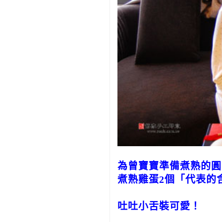
為曾寶寶準備煮熟的圓
煮熟雞蛋2個「代表的
吐吐小舌裝可愛！