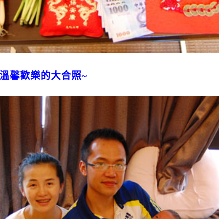
溫馨歡樂的大合照~