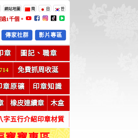
網站地圖
简
日
한
超過
1千
個。
傳家社群
影片專區
印章
圖記、職章
免費抓周收涎
714
印章原礦
印章知識
章
橡皮連續章
木盒
八字五行介紹印章材質