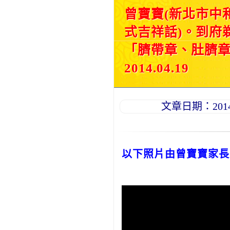
曾寶寶(新北市中
式吉祥話)。到府
「臍帶章、肚臍
2014.04.19
文章日期：2014-0
以下照片由曾寶寶家長