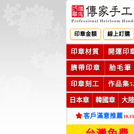
印章金額
線上訂購
印章材質
開運印
臍帶印章
胎毛筆
印章刻工
作品集
5
日本章
韓國章
大
客戶滿意推薦
10,1