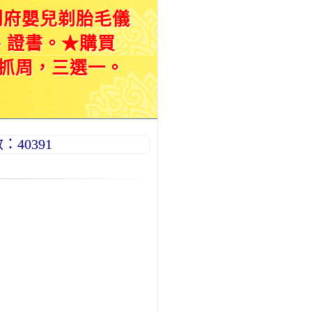
到府嬰兒剃胎毛儀
、證書。★購買
抓周，三選一。
40391