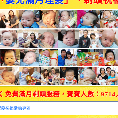
「
嬰兒滿月理髮
」、剃頭祝
免費滿月剃頭服務，寶寶人數：9714
理髮祝福活動專區