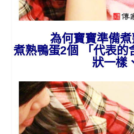
為
何
寶寶準備
煮
煮熟鴨蛋2個 「代表
狀一樣