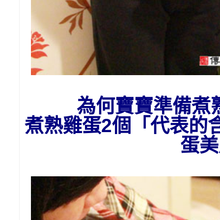
為
何
寶寶準備
煮
煮熟雞蛋2個「代表的
蛋美