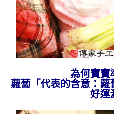
為
何
寶寶
蘿蔔「代表的含意：
蘿
好運