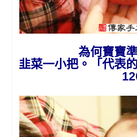
為
何
寶寶
韭菜一小把。「代表
1