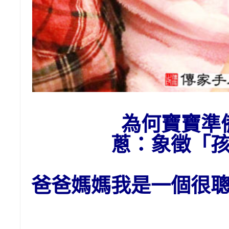
為
何
寶寶準
蔥：象徵「
爸爸媽媽我是一個很聰