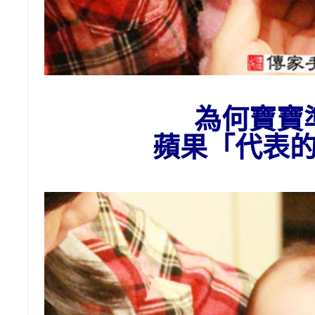
為
何
寶寶
蘋果
「代表