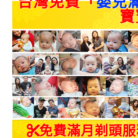
台灣免費「
嬰兒
寶
免費滿月剃頭服務