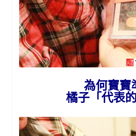
為
何
寶寶
橘子
「代表