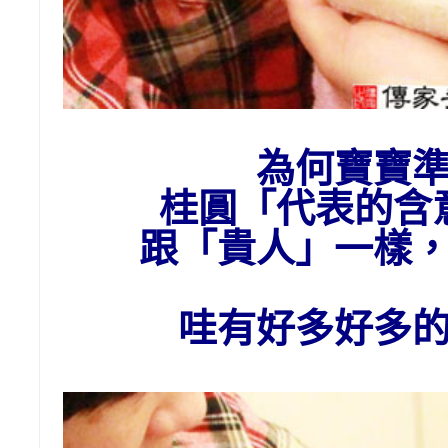
為
何
寶寶
桂圓「代表的含
跟「貴人」一樣
哇有好多好多