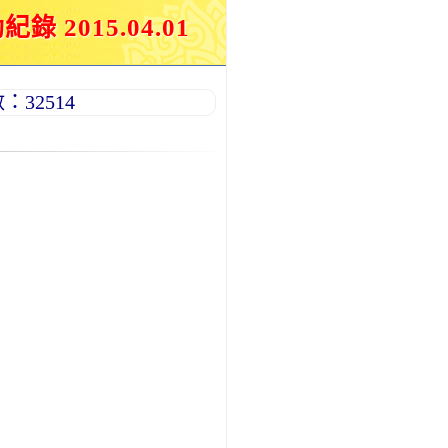
015.04.01
32514