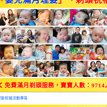
「
嬰兒滿月理髮
」、剃頭祝
免費滿月剃頭服務，寶寶人數：9714
理髮祝福活動專區