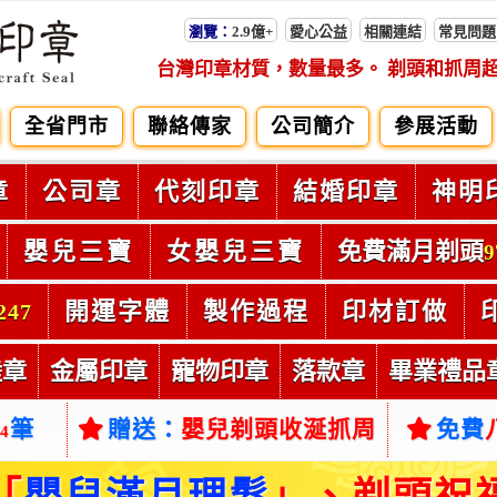
瀏覽：
2.9億+
愛心公益
相關連結
常見問題
台灣印章材質，數量最多。 剃頭和抓周
全省門市
聯絡傳家
公司簡介
參展活動
章
公司章
代刻印章
結婚印章
神明
嬰兒三寶
女嬰兒三寶
免費滿月剃頭
9
開運字體
製作過程
印材訂做
247
陸章
金屬印章
寵物印章
落款章
畢業禮品
筆
贈送：
嬰兒剃頭收涎抓周
免費
54