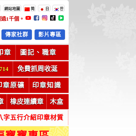
網站地圖
简
日
한
超過
1千
個。
傳家社群
影片專區
印章
圖記、職章
免費抓周收涎
714
印章原礦
印章知識
章
橡皮連續章
木盒
八字五行介紹印章材質