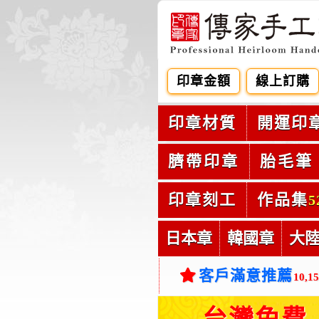
印章金額
線上訂購
印章材質
開運印
臍帶印章
胎毛筆
印章刻工
作品集
5
日本章
韓國章
大
客戶滿意推薦
10,1