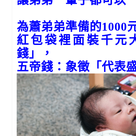
為蕭弟弟準備的100
紅包袋裡面裝千元
錢」，
五帝錢：象徵「代表