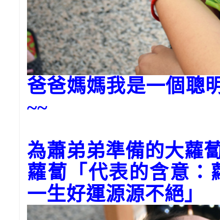
爸爸媽媽我是一個聰明
~~
為蕭弟弟準備的大蘿
蘿蔔「代表的含意：
一生好運源源不絕」