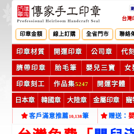
台灣
印章金額
線上訂購
全省門市
聯絡
印章材質
開運印章
公司章
代
臍帶印章
胎毛筆
嬰兒三寶
女
印章刻工
作品集
開運字體
5247
日本章
韓國章
大陸章
金屬印章
寵
客戶滿意推薦
筆
贈送：
10,138