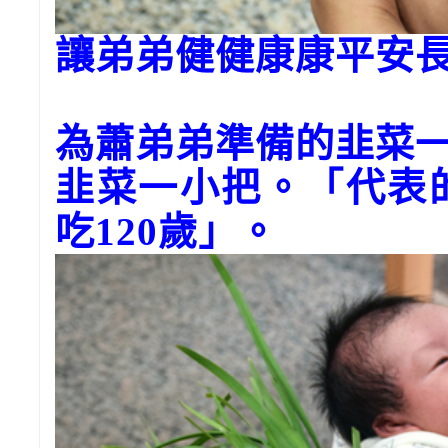
讓弟弟健健康康平安
為蕭弟弟準備的韭菜
韭菜一小把。「代表
吃120歲」。