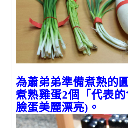
為蕭弟弟準備煮熟的
煮熟雞蛋2個「代表
臉蛋美麗漂亮)。