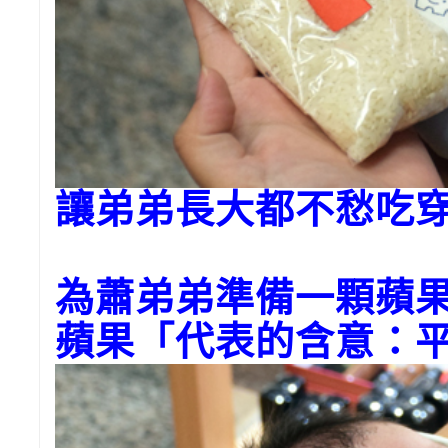
讓弟弟長大都不愁吃穿
為蕭弟弟準備一顆蘋
蘋果「代表的含意：