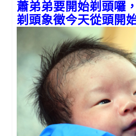
蕭弟弟要開始剃頭囉
剃頭象徵今天從頭開