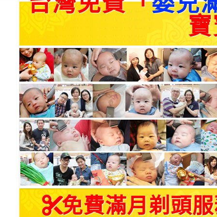
台灣免費「
嬰兒
寶
免費滿月剃頭服務