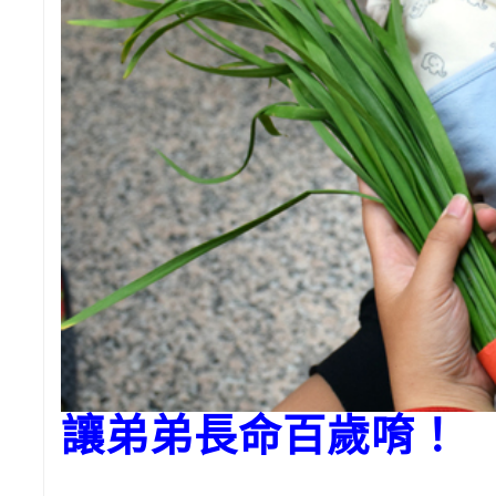
讓弟弟長命百歲唷！