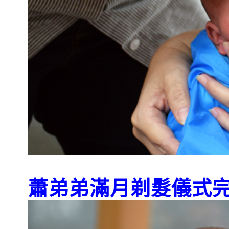
蕭弟弟滿月剃髮儀式完