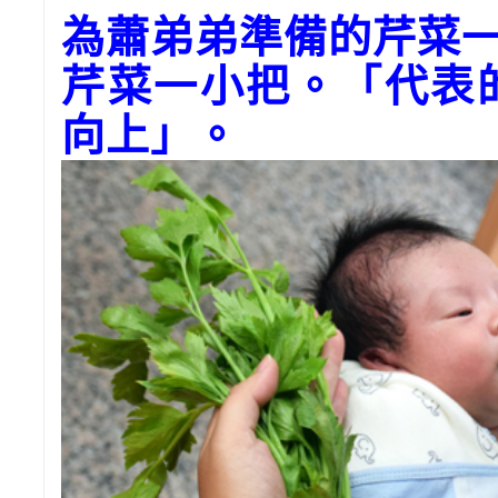
為蕭弟弟準備的芹菜
芹菜一小把。「代表
向上」。