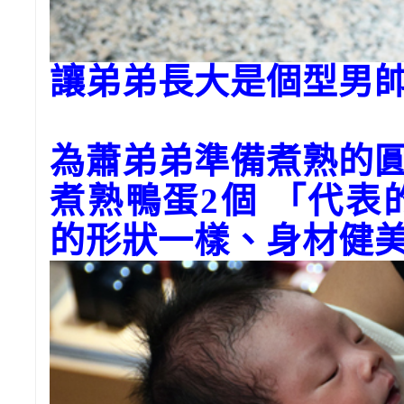
讓弟弟長大是個型男
為蕭弟弟準備煮熟的
煮熟鴨蛋2個 「代
的形狀一樣、身材健美