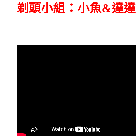
剃頭小組：小魚&達達