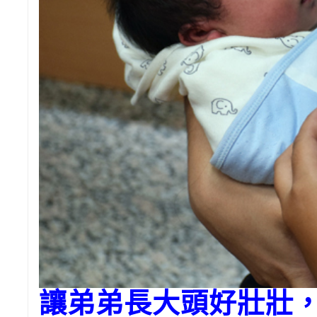
讓弟弟長大頭好壯壯