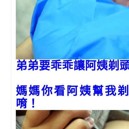
弟弟要乖乖讓阿姨剃
媽媽你看阿姨幫我剃
唷！