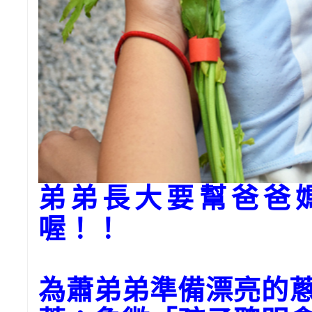
弟弟長大要幫爸爸
喔！！
為蕭弟弟準備漂亮的