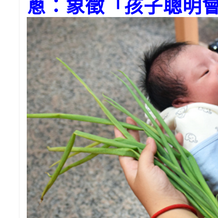
蔥：象徵「孩子聰明