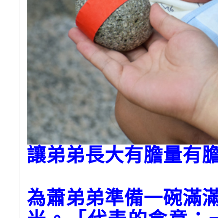
讓弟弟長大有膽量有
為蕭弟弟準備一碗滿