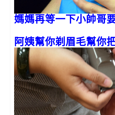
媽媽再等一下小帥哥要
阿姨幫你剃眉毛幫你把