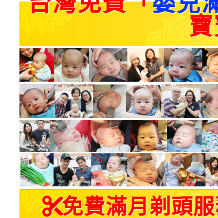
台灣免費「
嬰兒
寶
免費滿月剃頭服務