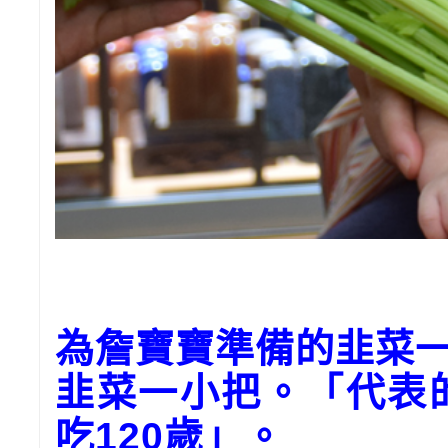
為
詹
寶寶準備的韭菜
韭菜一小把。「代表
吃
120
歲」。