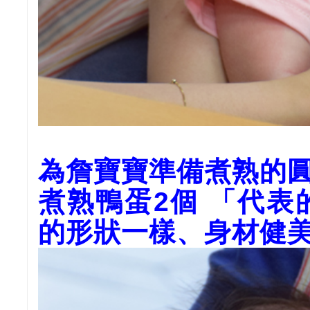
為詹寶寶準備煮熟的
煮熟鴨蛋
2
個
「代表
的形狀一樣、身材健