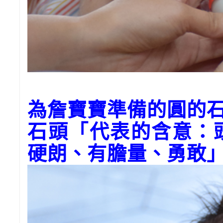
為詹寶寶準備的圓的
石頭「代表的含意：
硬朗、有膽量、勇敢