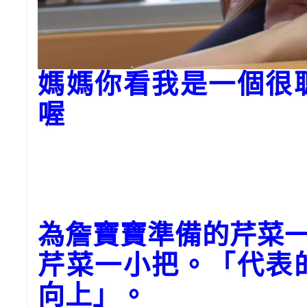
媽媽你看我是一個很
喔
為
詹
寶寶準備的芹菜
芹菜一小把。「代表
向上」。