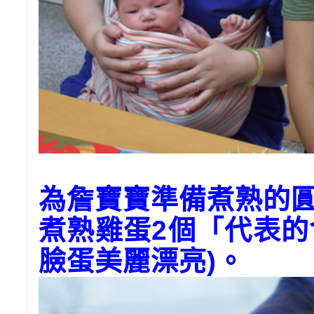
為詹寶寶準備煮熟的
煮熟雞蛋
2
個「代表的
臉蛋美麗漂亮
)
。