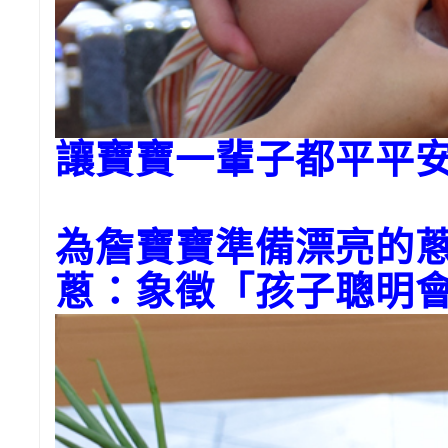
讓寶寶一輩子都平平
為
詹
寶寶準備漂亮的
蔥：象徵「孩子聰明