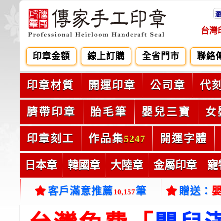
台灣
印章金額
線上訂購
全省門市
聯絡
印章材質
開運印章
公司章
代
臍帶印章
胎毛筆
嬰兒三寶
女
印章刻工
作品集
開運字體
5247
日本章
韓國章
大陸章
金屬印章
寵
客戶滿意推薦
筆
贈送：
10,157