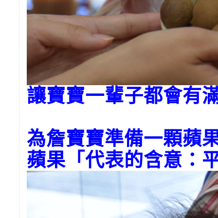
讓寶寶一輩子都會有
為
詹
寶寶準備一顆蘋
蘋果「代表的含意：