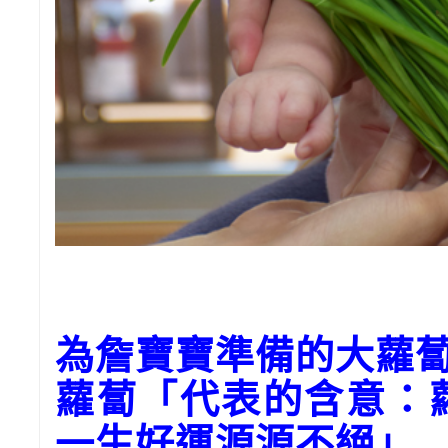
為
詹
寶寶準備的大蘿
蘿蔔「代表的含意：
一生好運源源不絕」