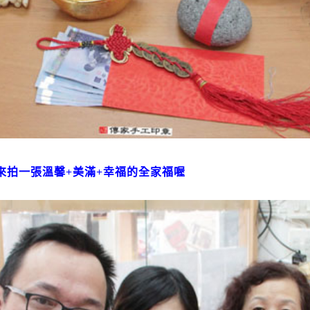
來拍一張溫馨+美滿+幸福的全家福喔