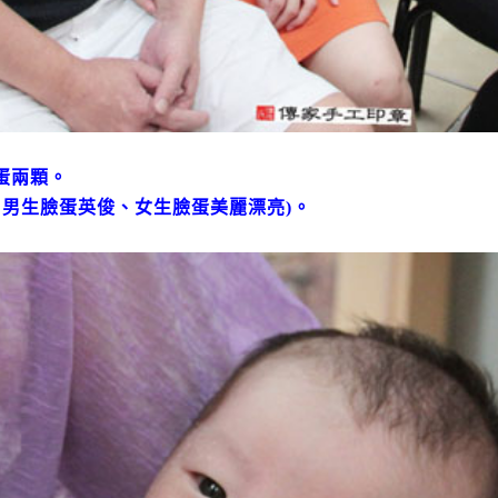
蛋兩顆。
：男生臉蛋英俊、女生臉蛋美麗漂亮)。