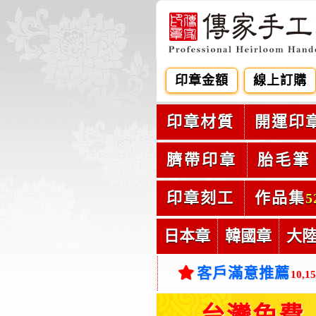
印章金額
線上訂購
印章材質
開運印
臍帶印章
胎毛筆
印章刻工
作品集
5
日本章
韓國章
大
客戶滿意推薦
10,1