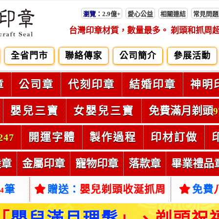
瀏覽：
2.9億+
愛心公益
相關連結
常見問題
台灣印章材質，數量最多。 剃頭和抓周
全省門市
聯絡傳家
公司簡介
參展活動
章
公司章
代刻印章
結婚印章
神明
嬰兒三寶
女嬰兒三寶
免費滿月剃頭
9
開運字體
製作過程
印材訂做
247
陸章
金屬印章
寵物印章
落款章
畢業禮品
筆
贈送：
嬰兒剃頭收涎抓周
免費
54