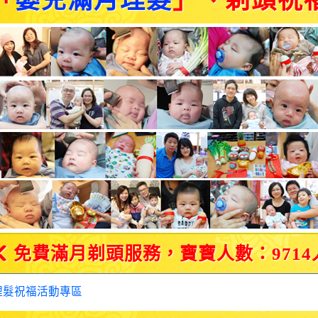
「
嬰兒滿月理髮
」、剃頭祝
免費滿月剃頭服務，寶寶人數：9714
理髮祝福活動專區