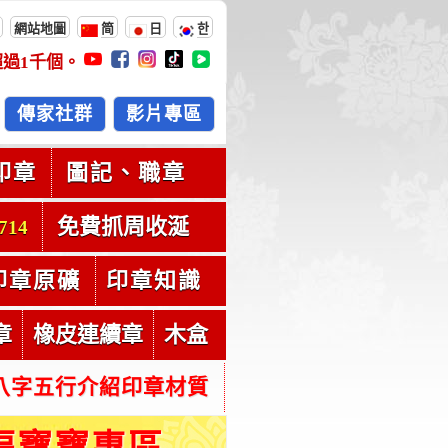
網站地圖
简
日
한
超過
1千
個。
傳家社群
影片專區
印章
圖記、職章
免費抓周收涎
714
印章原礦
印章知識
章
橡皮連續章
木盒
八字五行介紹印章材質