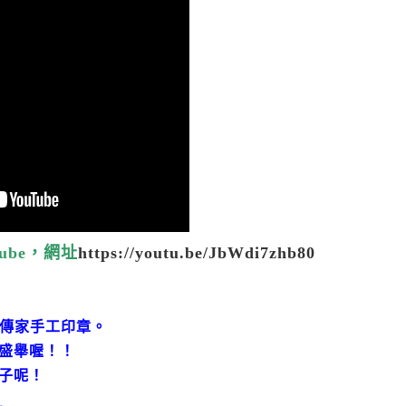
ube，網址
https://youtu.be/JbWdi7zhb80
傳家手工印章。
盛舉喔！！
子呢！