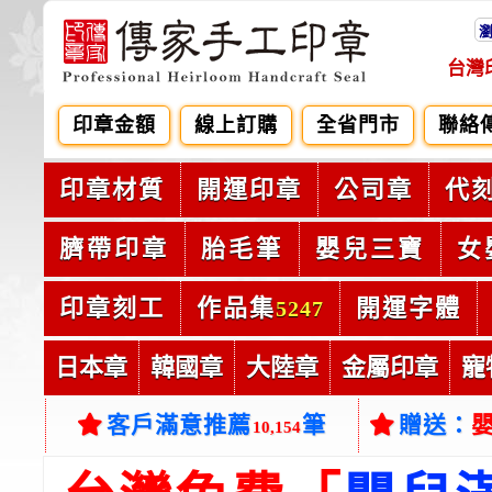
台灣
印章金額
線上訂購
全省門市
聯絡
印章材質
開運印章
公司章
代
臍帶印章
胎毛筆
嬰兒三寶
女
印章刻工
作品集
開運字體
5247
日本章
韓國章
大陸章
金屬印章
寵
客戶滿意推薦
筆
贈送：
10,154