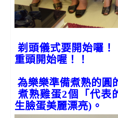
剃頭儀式要開始囉！
重頭開始喔！！
為樂樂準備煮熟的圓
煮熟雞蛋2個「代表
生臉蛋美麗漂亮)。