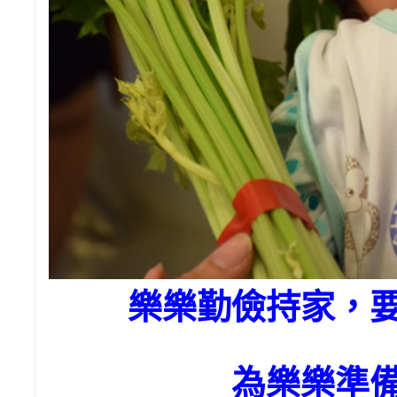
樂樂勤儉持家，
為樂樂準