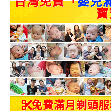
台灣免費「
嬰兒
寶
免費滿月剃頭服務