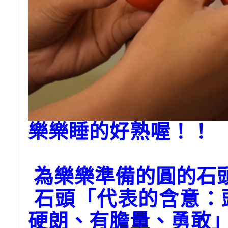
樂樂睡的好熟喔！！
為樂樂準備的圓的石
石頭「代表的含意：
硬朗、有膽量、勇敢