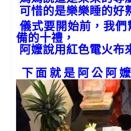
可惜的是樂樂睡的好
儀式要開始前，我們
備的十禮，
阿嬤說用紅色電火布
下面就是阿公阿