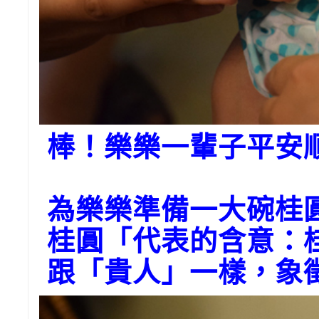
棒！樂樂一輩子平安
為樂樂準備一大碗桂
桂圓「代表的含意：
跟「貴人」一樣，象