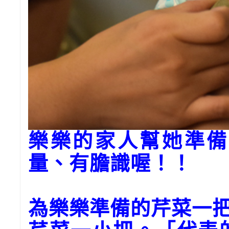
樂樂的家人幫她準備
量、有膽識喔！！
為樂樂準備的芹菜一