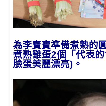
為李寶寶準備
煮熟的
煮熟雞蛋2個「代表
臉蛋美麗漂亮)。