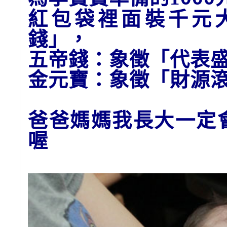
紅包袋裡面裝千元
錢」
，
五帝錢：象徵「代表
金元寶
：象徵「財源
爸爸媽媽我長大一定
喔