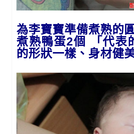
為李寶寶準備
煮熟的
煮熟鴨蛋2個 「代
的形狀一樣、身材健美