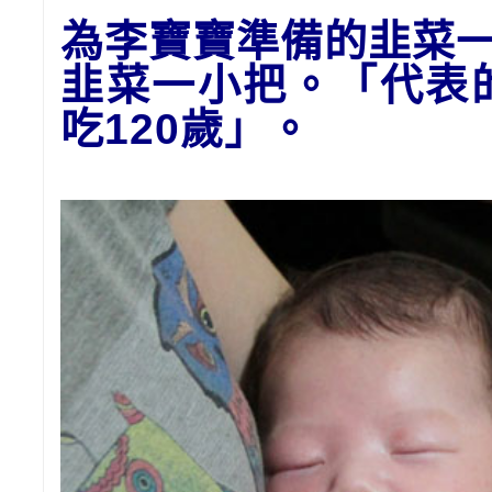
為李寶寶準備的
韭菜
韭菜一小把。「代表
吃120歲
」
。