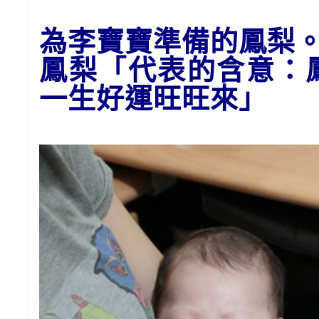
為李寶寶準備的
鳳梨
鳳梨「代表的含意：
一生好運
旺旺來
」