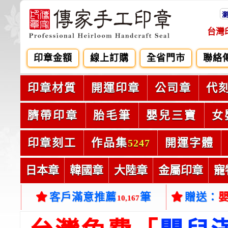
台灣
印章金額
線上訂購
全省門市
聯絡
印章材質
開運印章
公司章
代
臍帶印章
胎毛筆
嬰兒三寶
女
印章刻工
作品集
開運字體
5247
日本章
韓國章
大陸章
金屬印章
寵
客戶滿意推薦
筆
贈送：
10,167