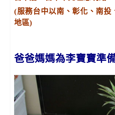
(服務台中以南、彰化、南投
地區)
爸爸媽媽
為李
寶寶
準