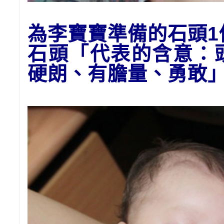
為李寶寶準備的
石頭
石頭
「代表的含意：
硬朗、有膽量、勇敢