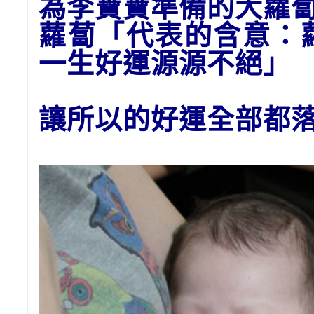
為李寶寶準備的大
蘿
蘿蔔「代表的含意：
一生好運源源不絕」
讓所以的好運全部都