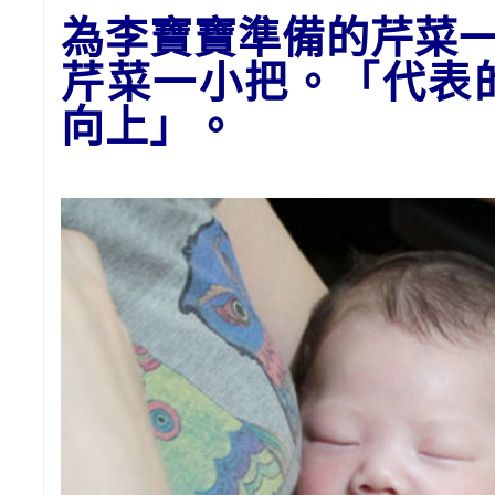
為李寶寶準備的
芹菜
芹菜一小把。「代表
向上」。