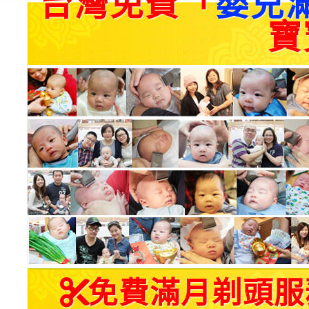
台灣免費「
嬰兒
寶
免費滿月剃頭服務