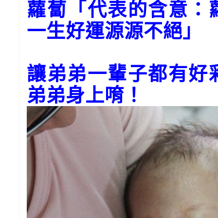
蘿蔔「代表的含意：
一生好運源源不絕」
讓弟弟一輩子都有好
弟弟身上唷！