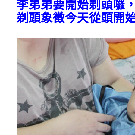
李弟弟要開始剃頭囉
剃頭象徵今天從頭開