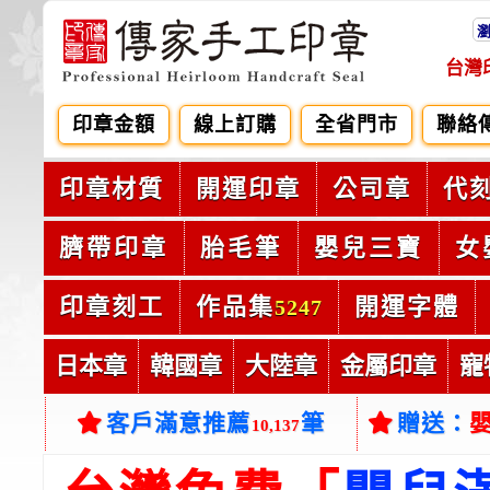
台灣
印章金額
線上訂購
全省門市
聯絡
印章材質
開運印章
公司章
代
臍帶印章
胎毛筆
嬰兒三寶
女
印章刻工
作品集
開運字體
5247
日本章
韓國章
大陸章
金屬印章
寵
客戶滿意推薦
筆
贈送：
10,137