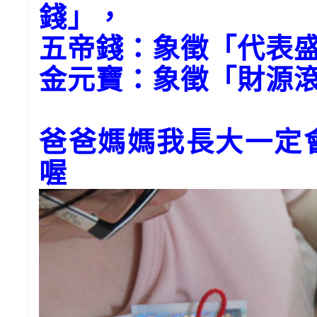
錢」，
五帝錢：象徵「代表
金元寶：象徵「財源
爸爸媽媽我長大一定
喔