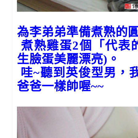
為李弟弟準備煮熟的
煮熟雞蛋2個「代表
生臉蛋美麗漂亮)。
哇~聽到英俊型男，
爸爸一樣帥喔~~