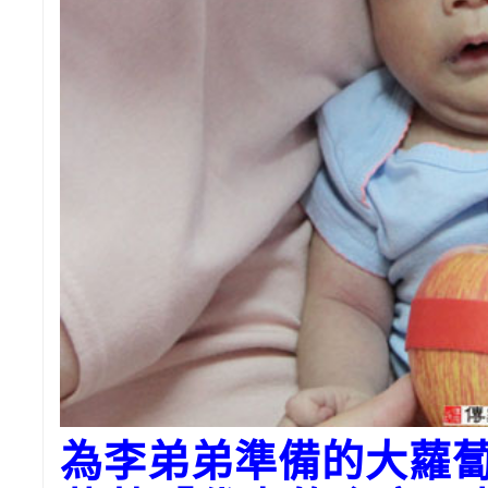
為李弟弟準備的大蘿