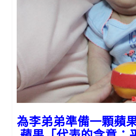
為李弟弟準備一顆蘋
蘋果「代表的含意：