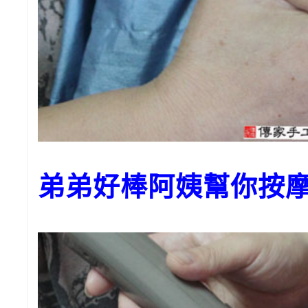
弟弟好棒阿姨幫你按