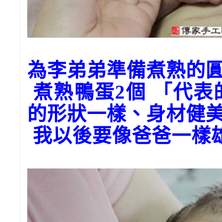
為李弟弟準備煮熟的
煮熟鴨蛋2個 「代
的形狀一樣、身材健美
我以後要像爸爸一樣雄