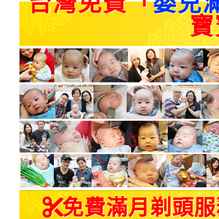
台灣免費「
嬰兒
寶
免費滿月剃頭服務