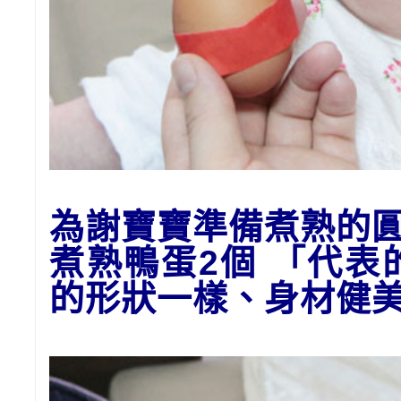
為謝寶寶準備
煮熟的
煮熟鴨蛋2個 「代
的形狀一樣、身材健