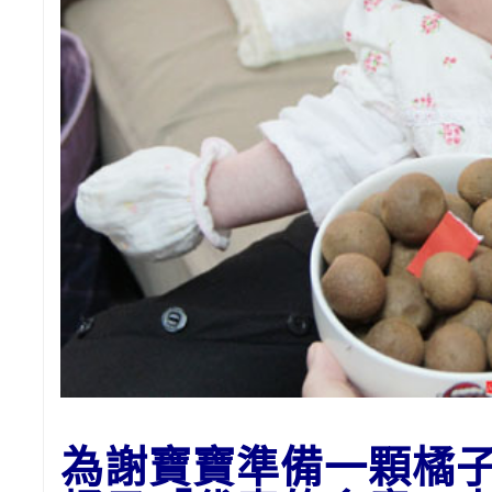
為
謝
寶寶準備一顆橘