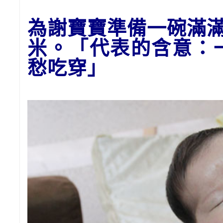
為謝寶寶
準備一碗滿
米。「代表的含意：
愁吃穿」