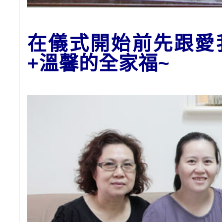
在儀式開始前先跟愛
+溫馨的全家福~