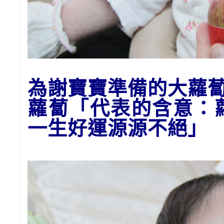
為謝寶寶準備的大
蘿
蘿蔔「代表的含意：
一生好運源源不絕」