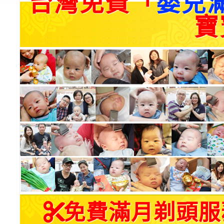
台灣免費「
嬰兒
寶
免費滿月剃頭服務