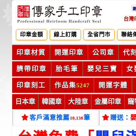
台灣
印章金額
線上訂購
全省門市
聯絡
印章材質
開運印章
公司章
代
臍帶印章
胎毛筆
嬰兒三寶
女
印章刻工
作品集
開運字體
5247
日本章
韓國章
大陸章
金屬印章
寵
客戶滿意推薦
筆
贈送：
10,138