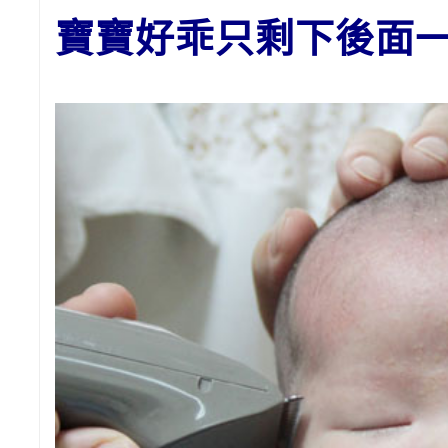
寶寶好乖只剩下後面