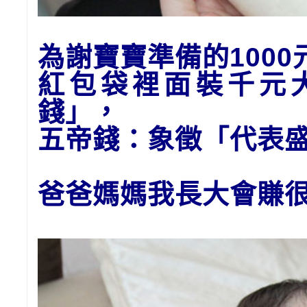
為謝寶寶準備的1
00
紅包袋裡面裝千元
錢」
，
五帝錢：象徵「代表
爸爸媽媽我長大會賺