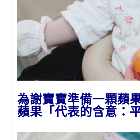
為謝
寶寶準備一顆蘋
蘋果「代表的含意：