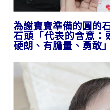
為謝
寶寶準備的
圓的石
石頭
「代表的含意：
硬朗、有膽量、勇敢