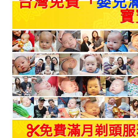
台灣免費「
嬰兒
寶
免費滿月剃頭服務