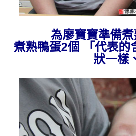
為廖
寶寶準備
煮
煮熟鴨蛋2個 「代表
狀一樣