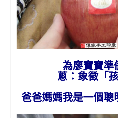
為廖寶寶準
蔥：象
徵「
爸爸媽媽我是一個聰