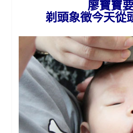
廖寶寶
剃頭
象徵今天從