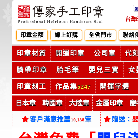
台灣
印章金額
線上訂購
全省門市
聯絡
印章材質
開運印章
公司章
代
臍帶印章
胎毛筆
嬰兒三寶
女
印章刻工
作品集
開運字體
5247
日本章
韓國章
大陸章
金屬印章
寵
客戶滿意推薦
筆
贈送：
10,138