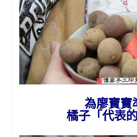
為
廖
寶寶
橘子
「代表