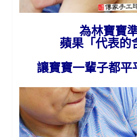
為林
寶寶
蘋果「代表的
讓寶寶一輩子都平