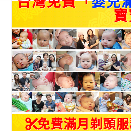
台灣免費「
嬰兒
寶
免費滿月剃頭服務