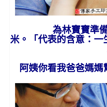
為
林
寶寶
準
米。「代表的含意：一
阿姨你看我爸爸媽媽