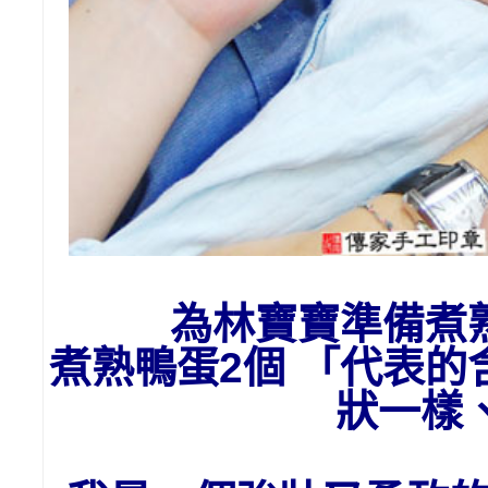
為
林
寶寶準備
煮
煮熟鴨蛋2個 「代表
狀一樣