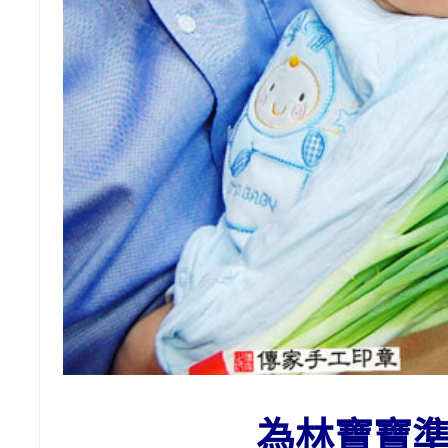
為
林
寶寶