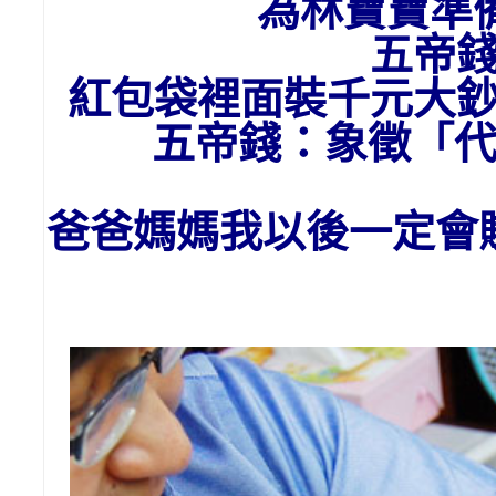
為林寶寶準
五帝
紅包袋裡面裝千元大
五帝錢：象徵「
爸爸媽媽我以後一定會