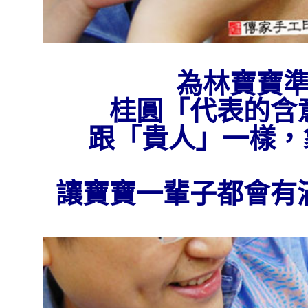
為
林
寶寶
桂圓「代表的含
跟「貴人」一樣
讓寶寶一輩子都會有