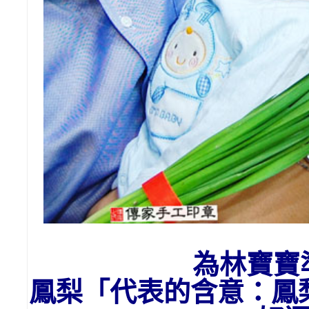
為
林
寶寶
鳳梨「代表的含意：
鳳