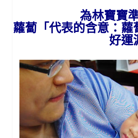
為
林
寶寶
蘿蔔「代表的含意：
蘿
好運