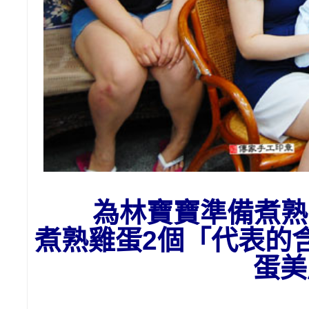
為
林
寶寶準備
煮熟
煮熟雞蛋2個「代表的
蛋美