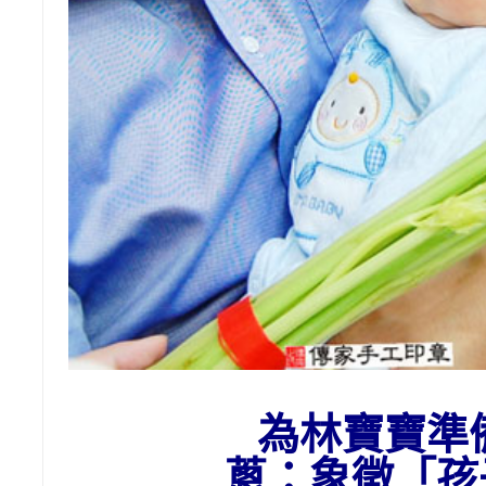
為
林
寶寶準
蔥：象徵「孩