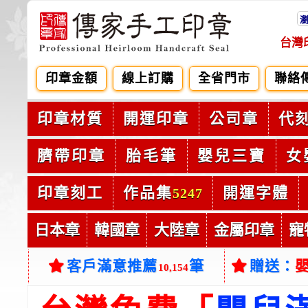
台灣
印章金額
線上訂購
全省門市
聯絡
印章材質
開運印章
公司章
代
臍帶印章
胎毛筆
嬰兒三寶
女
印章刻工
作品集
開運字體
5247
日本章
韓國章
大陸章
金屬印章
寵
客戶滿意推薦
筆
贈送：
10,154