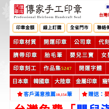
台灣
印章金額
線上訂購
全省門市
聯絡
印章材質
開運印章
公司章
代
臍帶印章
胎毛筆
嬰兒三寶
女
印章刻工
作品集
開運字體
5247
日本章
韓國章
大陸章
金屬印章
寵
客戶滿意推薦
筆
贈送：
10,154