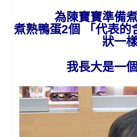
為陳寶寶準備
煮熟鴨蛋2個 「代表
狀一
我長大是一