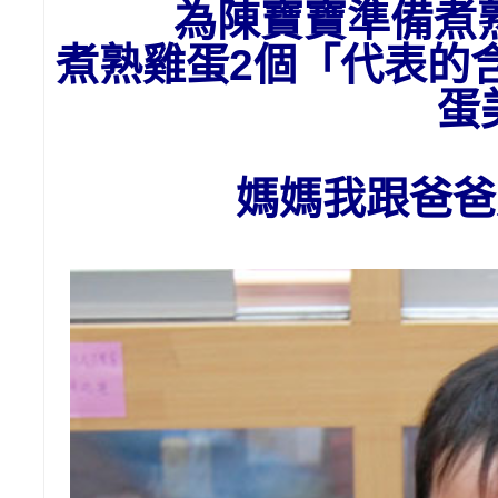
為陳寶寶準備
煮
煮熟雞蛋2個「代表的
蛋
媽媽我跟爸