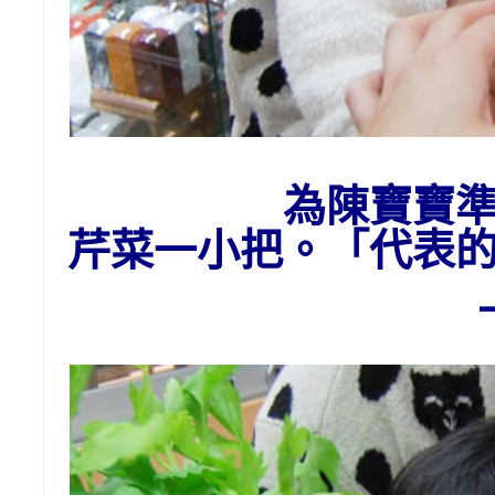
為陳寶寶
芹菜一小把。「代表