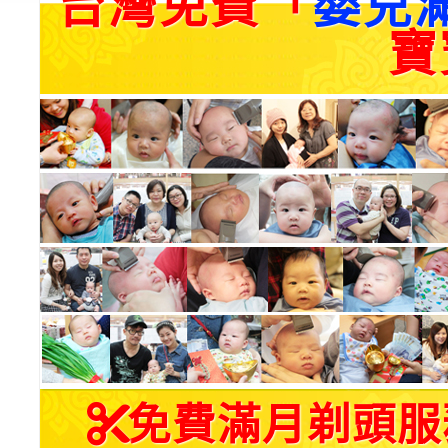
台灣免費「
嬰兒
寶
免費滿月剃頭服務