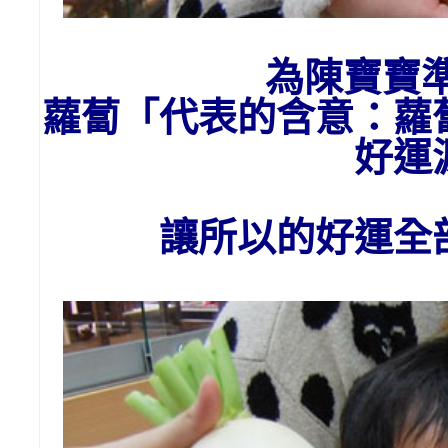
為陳寶寶
蘿蔔「代表的含意：
蘿
好運
讓所以的好運全