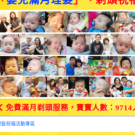
「
嬰兒滿月理髮
」、剃頭祝
免費滿月剃頭服務，寶寶人數：9714
理髮祝福活動專區