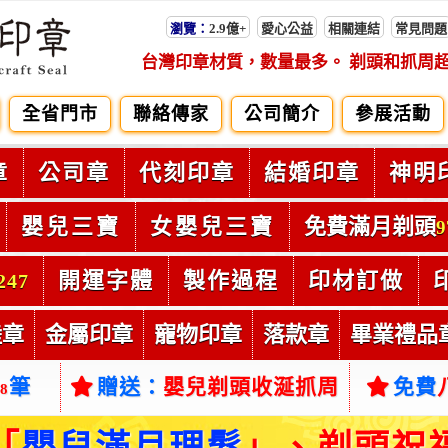
瀏覽：
2.9億+
愛心公益
相關連結
常見問題
台灣印章材質，數量最多。 剃頭和抓周
全省門市
聯絡傳家
公司簡介
參展活動
章
公司章
代刻印章
結婚印章
神明
嬰兒三寶
女嬰兒三寶
免費滿月剃頭
9
開運字體
製作過程
印材訂做
247
陸章
金屬印章
寵物印章
落款章
畢業禮品
筆
贈送：
嬰兒剃頭收涎抓周
免費
38