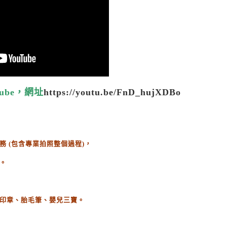
ube，網址
https://youtu.be/FnD_hujXDBo
務
(
包含專業拍照整個過程
)
，
。
印章、胎毛筆、嬰兒三寶。