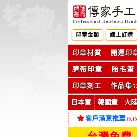
印章金額
線上訂購
印章材質
開運印
臍帶印章
胎毛筆
印章刻工
作品集
5
日本章
韓國章
大
客戶滿意推薦
10,1