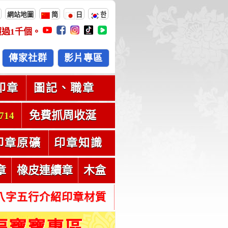
網站地圖
简
日
한
超過
1千
個。
傳家社群
影片專區
印章
圖記、職章
免費抓周收涎
714
印章原礦
印章知識
章
橡皮連續章
木盒
八字五行介紹印章材質