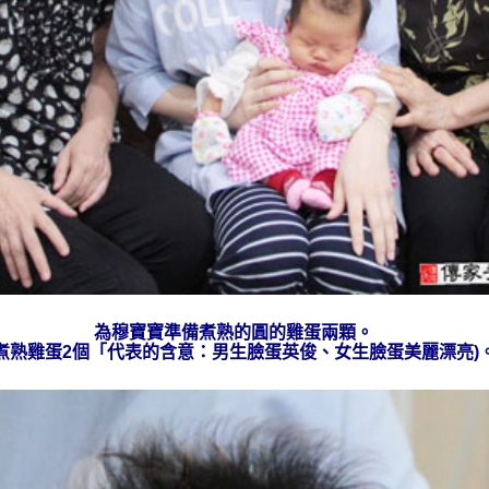
為穆
寶寶準備
煮熟的
圓的雞蛋兩顆。
煮熟雞蛋2個「代表的含意：男生臉蛋英俊、女生臉蛋美麗漂亮)