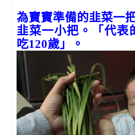
為寶寶準備的韭菜一
韭菜一小把。「代表
吃120歲」。