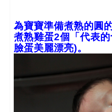
為寶寶準備煮熟的圓
煮熟雞蛋2個「代表
臉蛋美麗漂亮)。