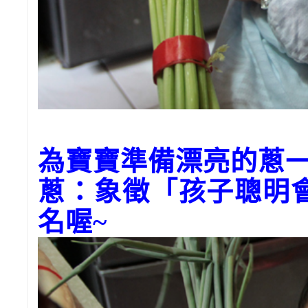
為寶寶準備漂亮的蔥
蔥：象徵「孩子聰明
名喔~