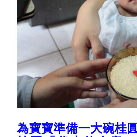
為寶寶準備一大碗桂