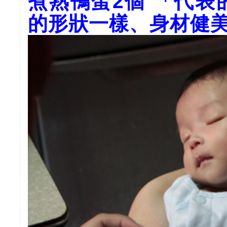
煮熟鴨蛋2個 「代
的形狀一樣、身材健美