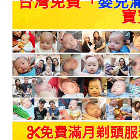
台灣免費「
嬰兒
寶
免費滿月剃頭服務