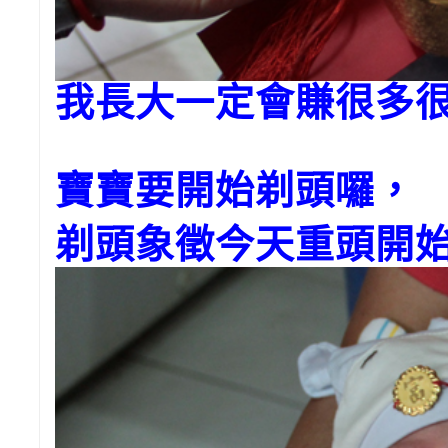
我長大一定會賺很多很
寶寶要開始剃頭囉，
剃頭象徵今天重頭開