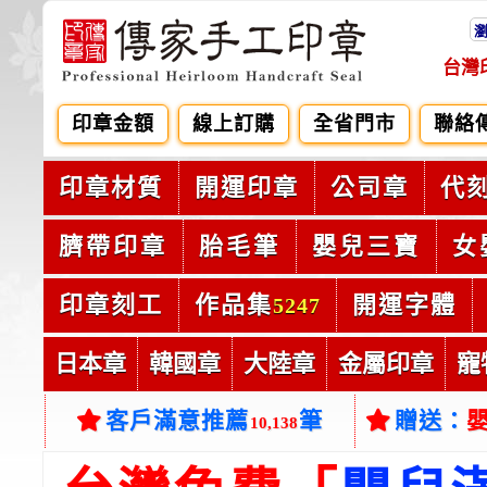
台灣
印章金額
線上訂購
全省門市
聯絡
印章材質
開運印章
公司章
代
臍帶印章
胎毛筆
嬰兒三寶
女
印章刻工
作品集
開運字體
5247
日本章
韓國章
大陸章
金屬印章
寵
客戶滿意推薦
筆
贈送：
10,138