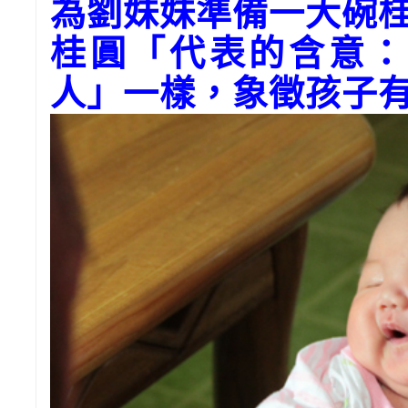
為
劉
妹妹
準備一大碗
桂圓「代表的含意：
人」一樣，象徵孩子