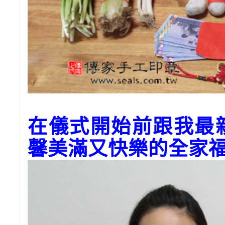
在儀式開始前跟我最
馨美滿又快樂的全家