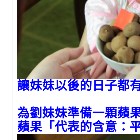
讓妹妹以後的日子都有
為
劉
妹妹
準備一顆蘋
蘋果「代表的含意：