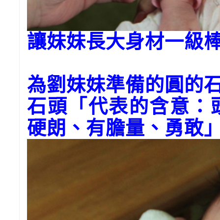
讓妹妹長大身材一級
為
劉
妹妹
準備的圓的
石頭「代表的含意：
硬朗、有膽量、勇敢