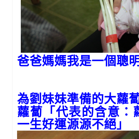
爸爸媽媽我是一個聰
為
劉
妹妹
準備的大蘿
蘿蔔「代表的含意：
一生好運源源不絕」