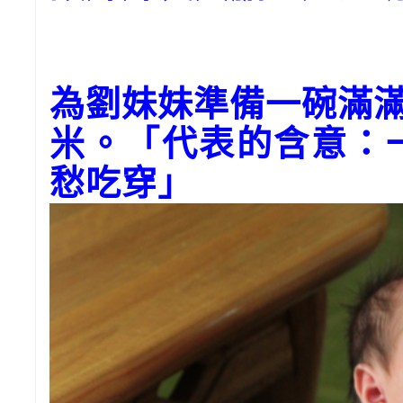
為
劉
妹妹
準備一碗滿
米。「代表的含意：
愁吃穿」