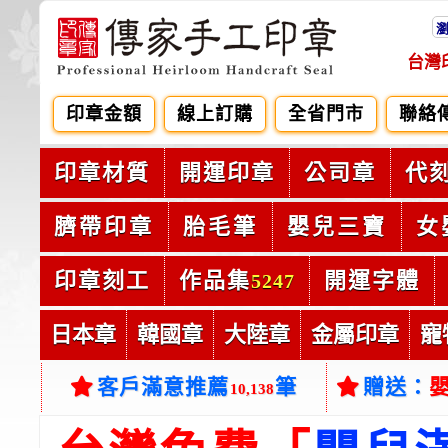
台灣
印章金額
線上訂購
全省門市
聯絡
印章材質
開運印章
公司章
代
臍帶印章
胎毛筆
嬰兒三寶
女
印章刻工
作品集
開運字體
5247
日本章
韓國章
大陸章
金屬印章
寵
客戶滿意推薦
筆
贈送：
10,138