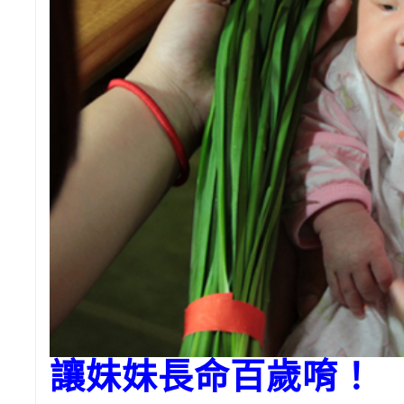
讓
妹妹
長命百歲唷！