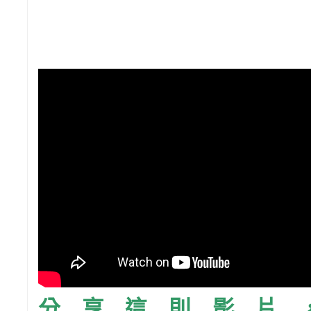
分享這則影片，請