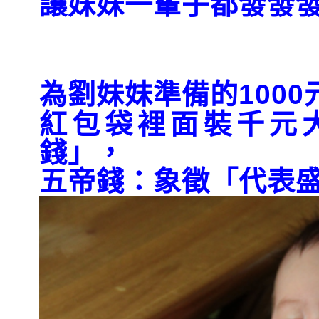
讓妹妹一輩子都發發
為
劉
妹妹
準備的100
紅包袋裡面裝千元
錢」，
五帝錢：象徵「代表