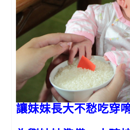
讓妹妹長大不愁吃穿