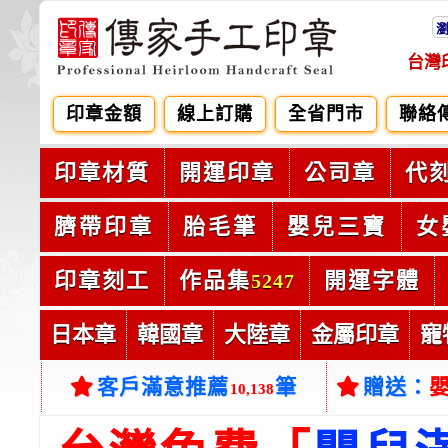
台灣
印章金額
線上訂購
全省門市
聯絡
印章材質
開運印章
公司章
代
臍帶印章
胎毛筆
嬰兒三寶
女
印章刻工
作品集
開運字體
5247
日本章
韓國章
大陸章
金屬印章
寵
客戶滿意推薦
筆
贈送：
10,138