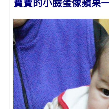
寶寶的小臉蛋像蘋果