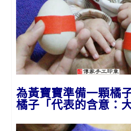
為
黃
寶寶準備一顆橘
橘子
「代表的含意：