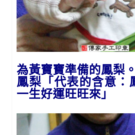
為
黃
寶寶準備的
鳳梨
鳳梨「代表的含意：
一生好運
旺旺來
」