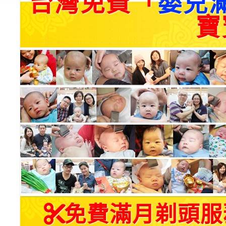
台灣免費「
嬰兒
寶
免費滿月剃頭服務