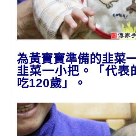
為黃寶寶準備的
韭菜
韭菜一小把。「代表
吃120歲
」。