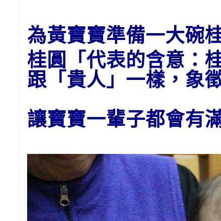
為黃
寶寶
準備一大碗
桂圓「代表的含意：
跟「貴人」一樣，象
讓寶寶一輩子都會有