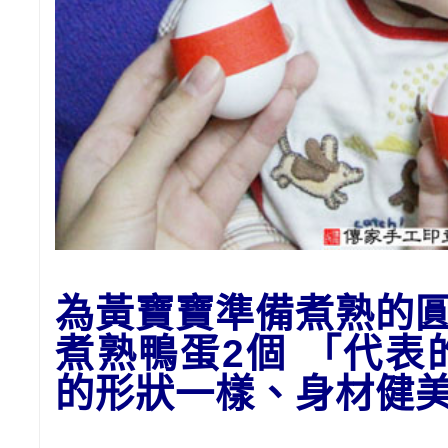
為黃
寶寶準備
煮熟的
煮熟鴨蛋2個 「代
的形狀一樣、身材健美