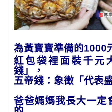
為黃
寶寶
準備的1
00
紅包袋裡面裝千元
錢」
，
五帝錢：象徵「代表
爸爸媽媽我長大一定
的