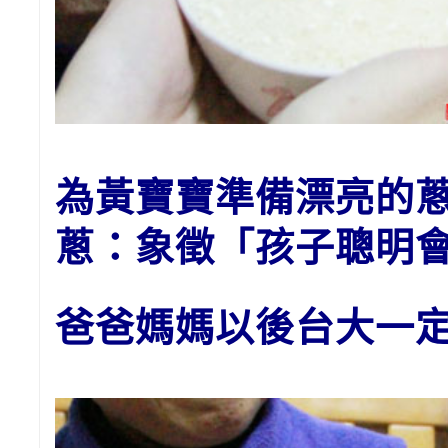
為黃
寶寶
準備漂亮的
蔥：象徵「孩子聰明
爸爸媽媽以後台大一定