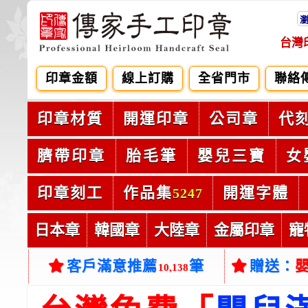
台灣
印章金額
線上訂購
全省門市
聯絡
印章材質
開運印章
公司章
代
臍帶印章
胎毛筆
嬰兒三寶
女
印章刻工
作品集
開運字體
5247
日本章
韓國章
大陸章
金屬印章
寵
客戶滿意推薦
筆
贈送：
10,138