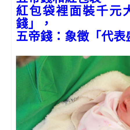
紅包袋裡面裝千元
錢」，
五帝錢：象徵「代表