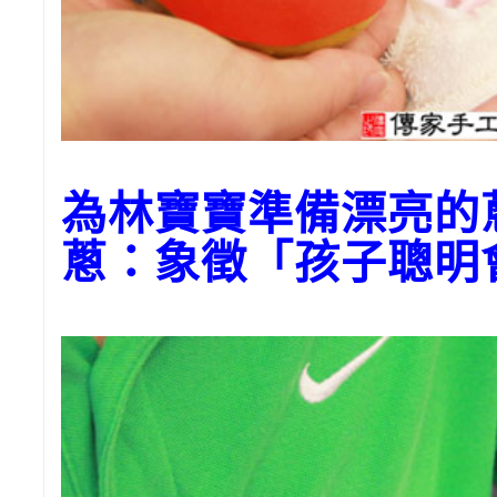
為林寶寶準備漂亮的
蔥：象徵「孩子聰明