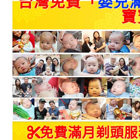
台灣免費「
嬰兒
寶
免費滿月剃頭服務