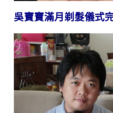
吳寶寶
滿月剃髮儀式完