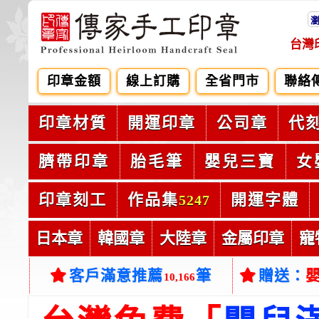
台灣
印章金額
線上訂購
全省門市
聯絡
印章材質
開運印章
公司章
代
臍帶印章
胎毛筆
嬰兒三寶
女
印章刻工
作品集
開運字體
5247
日本章
韓國章
大陸章
金屬印章
寵
客戶滿意推薦
筆
贈送：
10,166