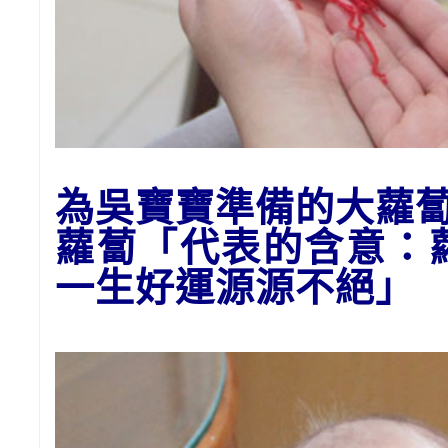
為吳
寶寶準備的大
蘿
蘿蔔「代表的含意：
一生好運源源不絕」