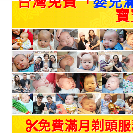
台灣免費「
嬰兒
寶
免費滿月剃頭服務