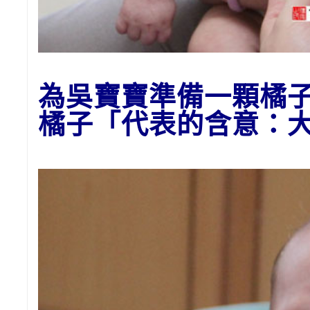
為
吳
寶寶準備一顆橘
橘子
「代表的含意：