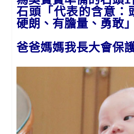
石頭
「代表的含意：
硬朗、有膽量、勇敢
爸爸媽媽我長大會保