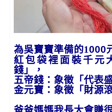
為吳寶寶準備的1
00
紅包袋裡面裝千元
錢」
，
五帝錢：象徵「代表
金元寶
：象徵「財源
爸爸媽媽我長大會賺