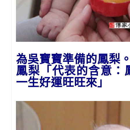
為吳寶寶準備的
鳳梨
鳳梨「代表的含意：
一生好運
旺旺來
」