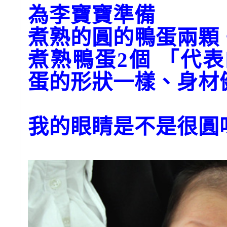
為李寶寶準備
煮熟的圓的鴨蛋兩顆
煮熟鴨蛋2個 「代
蛋的形狀一樣、身材
我的眼睛是不是很圓呀