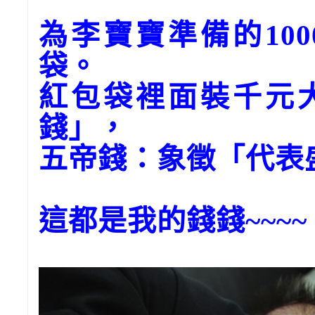
為李寶寶準備的10
袋。
紅包袋裡面裝千元
錢」，
五帝錢：象徵「代表
這都是我的錢錢~~~~