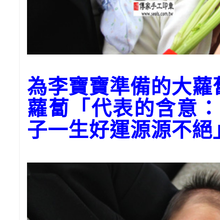
為李寶寶準備的大蘿
蘿蔔「代表的含意：
子一生好運源源不絕