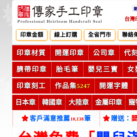
台灣
印章金額
線上訂購
全省門市
聯絡
印章材質
開運印章
公司章
代
臍帶印章
胎毛筆
嬰兒三寶
女
印章刻工
作品集
開運字體
5247
日本章
韓國章
大陸章
金屬印章
寵
客戶滿意推薦
筆
贈送：
10,138