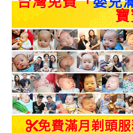
台灣免費「
嬰兒
寶
免費滿月剃頭服務