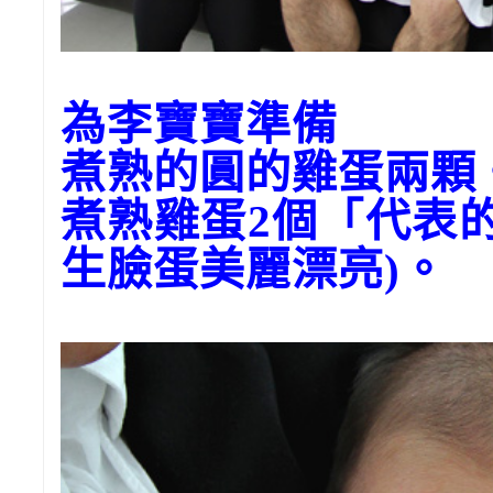
為李寶寶準備
煮熟的圓的雞蛋兩顆
煮熟雞蛋2個「代表
生臉蛋美麗漂亮)。