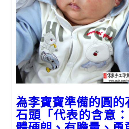
為李寶寶準備的圓的
石頭「代表的含意：
體硬朗、有膽量、勇