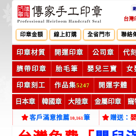
台灣
印章金額
線上訂購
全省門市
聯絡
印章材質
開運印章
公司章
代
臍帶印章
胎毛筆
嬰兒三寶
女
印章刻工
作品集
開運字體
5247
日本章
韓國章
大陸章
金屬印章
寵
客戶滿意推薦
筆
贈送：
10,161