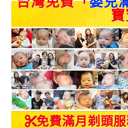
台灣免費「
嬰兒
寶
免費滿月剃頭服務