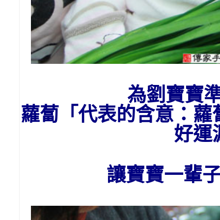
為劉寶寶
蘿蔔「代表的含意：
蘿
好運
讓寶寶一輩