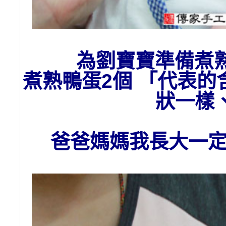
為劉
寶寶準備
煮
煮熟鴨蛋2個 「代表
狀一樣
爸爸媽媽我長大一