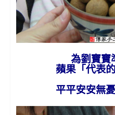
為
劉
寶寶
蘋果
「代表
平平安安無