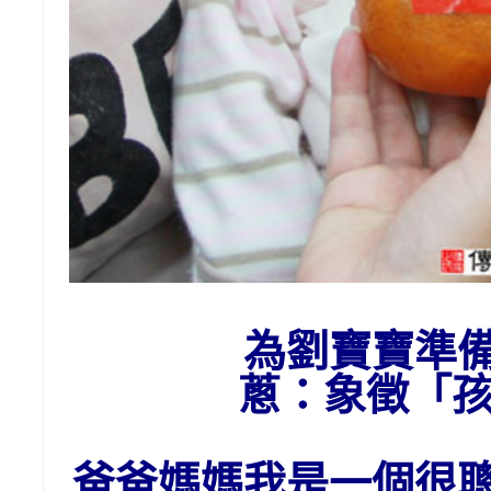
為劉寶寶準
蔥：象
徵「
爸爸媽媽我是一個很