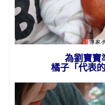
為
劉
寶寶
橘子
「代表