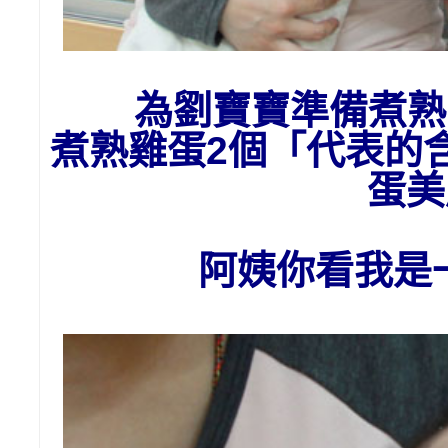
為劉
寶寶準備
煮熟
煮熟雞蛋2個「代表的
蛋美
阿姨你看我是