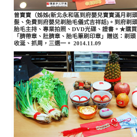
曾寶寶（姊姊(新北永和區到府嬰兒寶寶滿月剃
髮、免費到府嬰兒剃胎毛儀式吉祥話)。到府剃
胎毛主持、專業拍照、DVD光碟、證書。★購買
「臍帶章、肚臍章、胎毛筆刷印章」贈送：剃頭
收涎、抓周，三選一。 2014.11.09