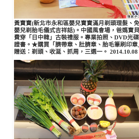
黃寶寶(新北市永和區嬰兒寶寶滿月剃頭理髮、
嬰兒剃胎毛儀式吉祥話)。中國風會場，爸媽寶
費穿「日中韓」古裝禮服。專業拍照、DVD光
證書。★購買「臍帶章、肚臍章、胎毛筆刷印章
贈送：剃頭、收涎、抓周，三選一。 2014.10.08