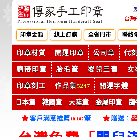
台灣
印章金額
線上訂購
全省門市
聯絡
印章材質
開運印章
公司章
代
臍帶印章
胎毛筆
嬰兒三寶
女
印章刻工
作品集
開運字體
5247
日本章
韓國章
大陸章
金屬印章
寵
客戶滿意推薦
筆
贈送：
10,187