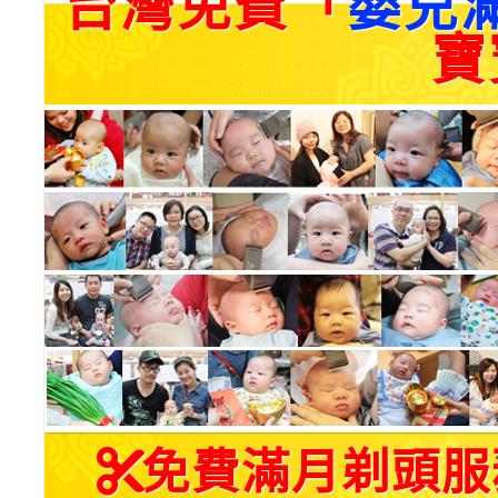
台灣免費「
嬰兒
寶
免費滿月剃頭服務