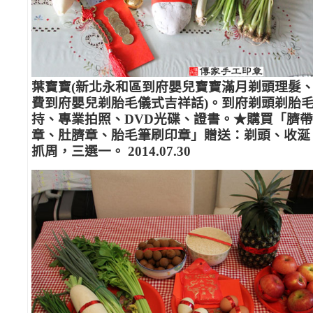
葉寶寶(新北永和區到府嬰兒寶寶滿月剃頭理髮
費到府嬰兒剃胎毛儀式吉祥話)。到府剃頭剃胎
持、專業拍照、DVD光碟、證書。★購買「臍帶
章、肚臍章、胎毛筆刷印章」贈送：剃頭、收涎
抓周，三選一。 2014.07.30