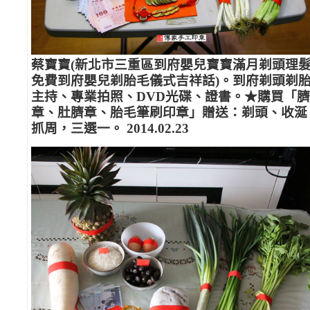
蔡寶寶(新北市三重區到府嬰兒寶寶滿月剃頭理
免費到府嬰兒剃胎毛儀式吉祥話)。到府剃頭剃
主持、專業拍照、DVD光碟、證書。★購買「
章、肚臍章、胎毛筆刷印章」贈送：剃頭、收涎
抓周，三選一。 2014.02.23