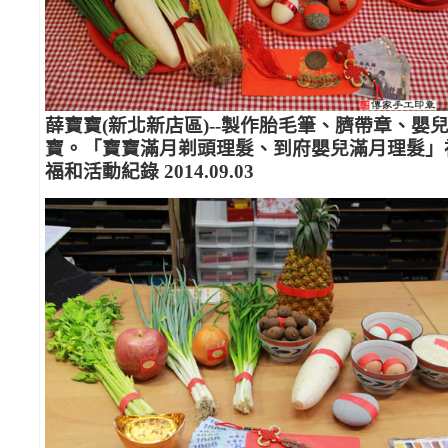
薛寶寶(新北新店區)--製作胎毛筆、臍帶章、嬰
寶。「寶寶滿月剃頭理髮、到府嬰兒滿月理髮」
福和活動紀錄 2014.09.03