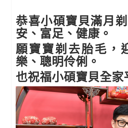
恭喜小碩寶貝滿月剃
安、富足、健康。
願寶寶剃去胎毛，
樂、聰明伶俐。
也祝福
小碩
寶貝全家