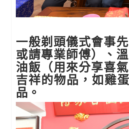
一般剃頭儀式會事先
或請專業師傅）、溫
油飯（用來分享喜氣
吉祥的物品，如雞蛋
品。