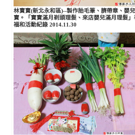
林寶寶(新北永和區)--製作胎毛筆、臍帶章、嬰
寶。「寶寶滿月剃頭理髮、來店嬰兒滿月理髮」
福和活動紀錄 2014.11.30