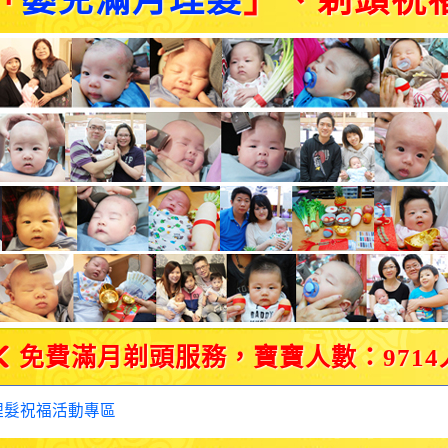
「
嬰兒滿月理髮
」、剃頭祝
免費滿月剃頭服務，寶寶人數：9714
理髮祝福活動專區