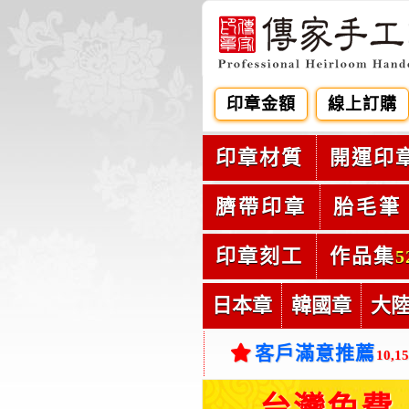
印章金額
線上訂購
印章材質
開運印
臍帶印章
胎毛筆
印章刻工
作品集
5
日本章
韓國章
大
客戶滿意推薦
10,1