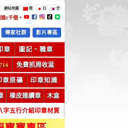
網站地圖
简
日
한
超過
1千
個。
傳家社群
影片專區
印章
圖記、職章
免費抓周收涎
714
印章原礦
印章知識
章
橡皮連續章
木盒
八字五行介紹印章材質