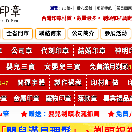
瀏覽：
2.9億+
愛心公益
相關連結
常見問題
台灣印章材質，數量最多。 剃頭和抓周
全省門市
聯絡傳家
公司簡介
參展活動
章
公司章
代刻印章
結婚印章
神明
嬰兒三寶
女嬰兒三寶
免費滿月剃頭
9
開運字體
製作過程
印材訂做
247
陸章
金屬印章
寵物印章
落款章
畢業禮品
筆
贈送：
嬰兒剃頭收涎抓周
免費
54