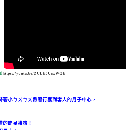
址
https://youtu.be/ZCLE5UaxWQE
騎著小ㄅㄨㄅㄨ帶著行囊到客人的月子中心，
備的簡易禮唷！